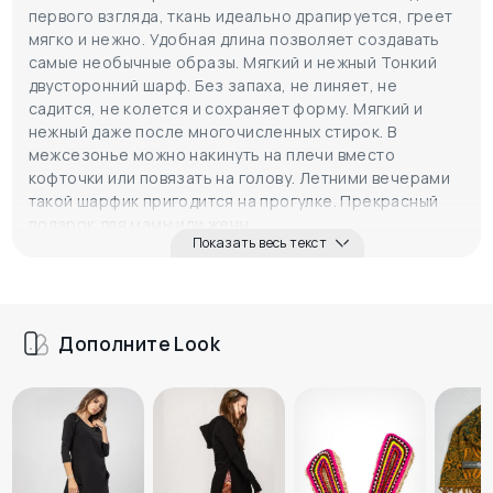
первого взгляда, ткань идеально драпируется, греет
мягко и нежно. Удобная длина позволяет создавать
самые необычные образы. Мягкий и нежный Тонкий
двусторонний шарф. Без запаха, не линяет, не
садится, не колется и сохраняет форму. Мягкий и
нежный даже после многочисленных стирок. В
межсезонье можно накинуть на плечи вместо
кофточки или повязать на голову. Летними вечерами
такой шарфик пригодится на прогулке. Прекрасный
подарок для мамы или жены.
Показать весь текст
Магия узора:
пряные тона красиво смотрятся с
любым оттенком волос. Роскошные пейсли похожи на
полные колоски - олицетворение достатка в семье.
Параметры:
Длина - 204 см, Ширина - 68 см.
Дополните Look