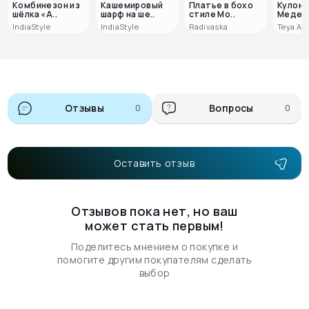
Комбинезон из
Кашемировый
Платье в бохо
Кулон 
шёлка «А..
шарф на ше..
стиле Мо..
Медея
IndiaStyle
IndiaStyle
Radivaska
Teya Ar
Отзывы
0
Вопросы
0
Оставить отзыв
Отзывов пока нет, но ваш
может стать первым!
Поделитесь мнением о покупке и
помогите другим покупателям сделать
выбор