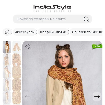
Корзина
нет
В корзине
товаров
Аксессуары
Шарфы и Платки
Женский тонкий Ша
Корзина покупок пуста..