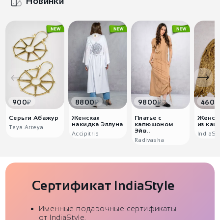
Новинки
₽
₽
₽
900
8800
9800
4600
Серьги Абажур
Женская
Платье с
Женск
накидка Эллуна
капюшоном
из каш
Teya Arteya
Эйв..
Accipitris
IndiaSt
Radivaska
Сертификат IndiaStyle
Именные подарочные сертификаты
от IndiaStyle.