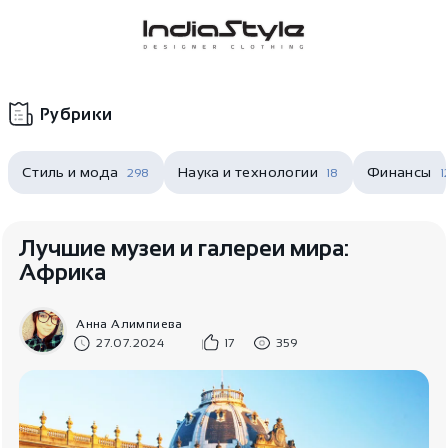
Корзина
нет
В корзине
товаров
Рубрики
Стиль и мода
Наука и технологии
Финансы
298
18
1
Лучшие музеи и галереи мира:
Африка
Корзина покупок пуста..
Анна Алимпиева
27.07.2024
17
359