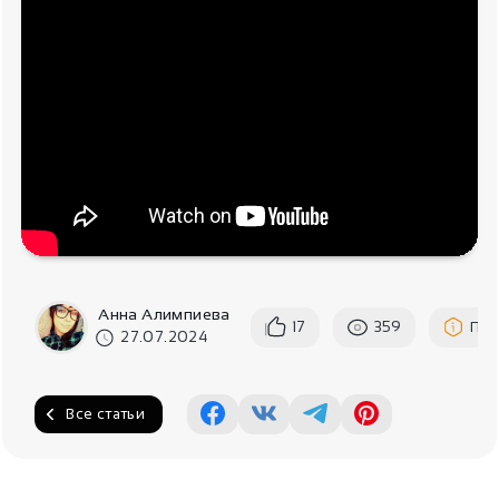
Анна Алимпиева
17
359
Пож
27.07.2024
Все статьи