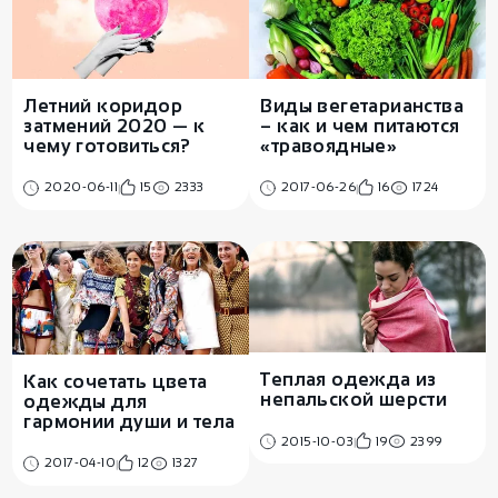
Летний коридор
Виды вегетарианства
затмений 2020 — к
– как и чем питаются
чему готовиться?
«травоядные»
2020-06-11
15
2333
2017-06-26
16
1724
Теплая одежда из
Как сочетать цвета
непальской шерсти
одежды для
гармонии души и тела
2015-10-03
19
2399
2017-04-10
12
1327