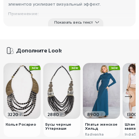
элементов усиливает визуальный эффект.
Применение:
Идеально для образов в стиле бохо и этника.
Показать весь текст
Подходит как акцентное украшение, подчёркивающее
линию шеи и дополняющее как повседневные, так и
более нарядные образы.
Дополните Look
₽
₽
₽
3220
2880
8900
1300
Колье Росарио
Бусы черные
Платье женское
Штаны
Уттаркаши
Хильд
завязка
Radivaska
IndiaSt