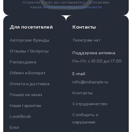
Оставляя e-mail, вы соглашаетесь с условиями
нашей
политики конфиденциальности
Для посетителей
Контакты
Авторские бренды
Телеграм чат
Отзывы / Вопросы
Поддержка активна
Пн–Пт: с
10:00
до
17:00
Распродажа
Для пользователя
Информация
Обмен и Возврат
E-mail:
info@indiastyle.ru
Контакты
Оплата и доставка
Отзывы / Вопросы
Поддержка
Контакты
Пошив на заказ
Оплата и доставка
Сотрудничество
Часы работы поддержки
Наши гарантии
Сообщить о
Пн-Пт c 10:00 до 17:00
LookBook
Наши гарантии
нарушении
Telegram
Блог
Контакты