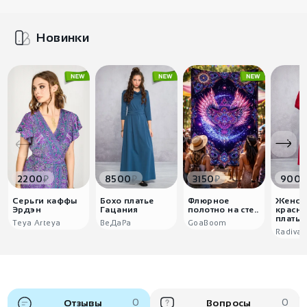
Новинки
₽
₽
₽
2200
8500
3150
900
Серьги каффы
Бохо платье
Флюрное
Женск
Эрдэн
Гацания
полотно на сте..
красн
платье.
Teya Arteya
ВеДаРа
GoaBoom
Radiva
Отзывы
0
Вопросы
0