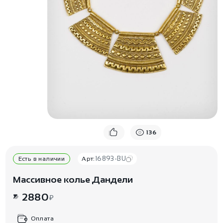
136
16893-BU
Есть в наличии
Арт:
Массивное колье Дандели
2880
₽
Оплата