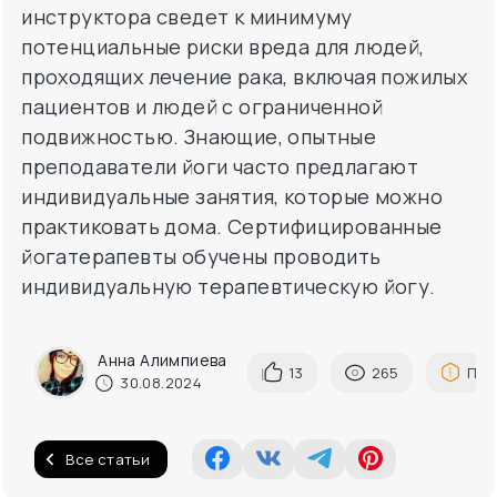
инструктора сведет к минимуму
потенциальные риски вреда для людей,
проходящих лечение рака, включая пожилых
пациентов и людей с ограниченной
подвижностью. Знающие, опытные
преподаватели йоги часто предлагают
индивидуальные занятия, которые можно
практиковать дома. Сертифицированные
йогатерапевты обучены проводить
индивидуальную терапевтическую йогу.
Анна Алимпиева
13
265
Пож
30.08.2024
Все статьи