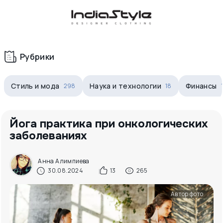
Корзина
нет
В корзине
товаров
Рубрики
Стиль и мода
Наука и технологии
Финансы
298
18
Йога практика при онкологических
заболеваниях
Корзина покупок пуста..
Анна Алимпиева
30.08.2024
13
265
Автор фото