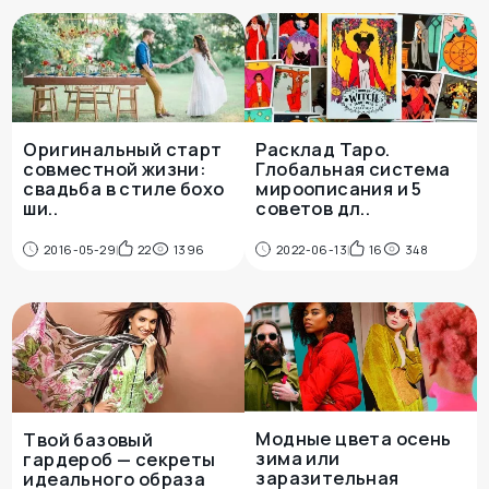
Оригинальный старт
Расклад Таро.
совместной жизни:
Глобальная система
свадьба в стиле бохо
мироописания и 5
ши..
советов дл..
2016-05-29
22
1396
2022-06-13
16
348
Модные цвета осень
Твой базовый
зима или
гардероб — секреты
заразительная
идеального образа