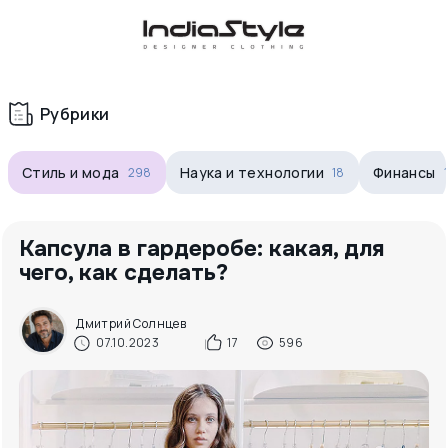
Корзина
нет
В корзине
товаров
Рубрики
Стиль и мода
Наука и технологии
Финансы
298
18
Капсула в гардеробе: какая, для
чего, как сделать?
Корзина покупок пуста..
Дмитрий Солнцев
07.10.2023
17
596