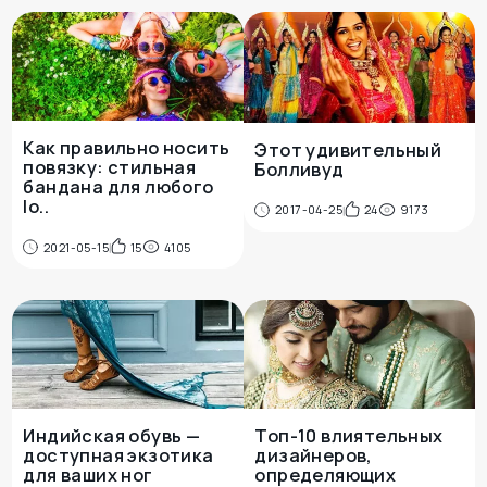
Как правильно носить
Этот удивительный
повязку: стильная
Болливуд
бандана для любого
lo..
2017-04-25
24
9173
2021-05-15
15
4105
Индийская обувь —
Топ-10 влиятельных
доступная экзотика
дизайнеров,
для ваших ног
определяющих