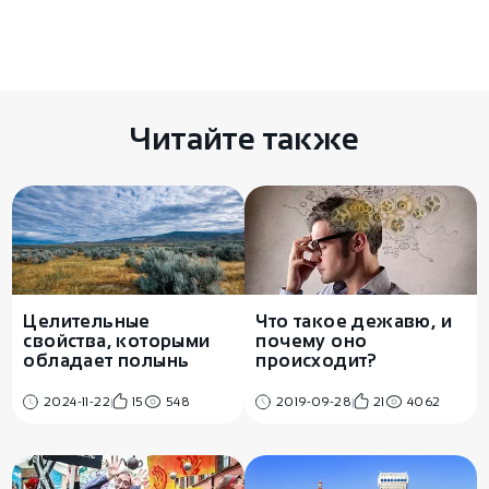
Комментариев пока нет
Есть чем поделиться? Оставьте свой
комментарий здесь
Читайте также
Что такое дежавю, и
Целительные
почему оно
свойства, которыми
происходит?
обладает полынь
2019-09-28
21
4062
2024-11-22
15
548