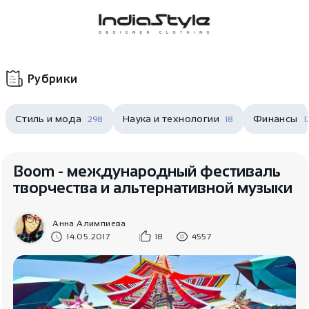
Корзина
нет
В корзине
товаров
Рубрики
Стиль и мода
Наука и технологии
Финансы
298
18
1
Boom - международный фестиваль
творчества и альтернативной музыки
Корзина покупок пуста..
Анна Алимпиева
14.05.2017
18
4557