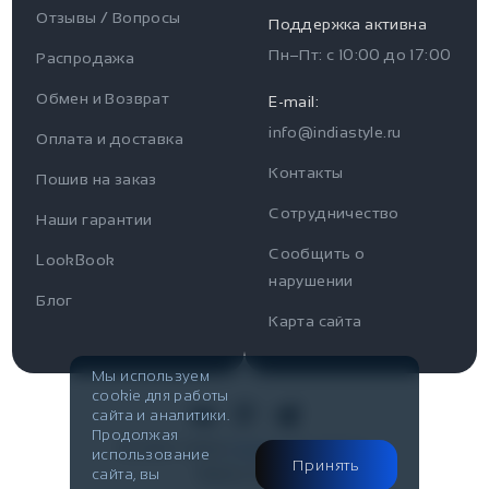
Отзывы / Вопросы
Поддержка активна
Пн–Пт: с
10:00
до
17:00
Распродажа
Для пользователя
Информация
Обмен и Возврат
E-mail:
info@indiastyle.ru
Контакты
Оплата и доставка
Отзывы / Вопросы
Поддержка
Контакты
Пошив на заказ
Оплата и доставка
Сотрудничество
Часы работы поддержки
Наши гарантии
Сообщить о
Пн-Пт c 10:00 до 17:00
LookBook
Наши гарантии
нарушении
Telegram
Блог
Контакты
Карта сайта
@IndiaStyleShop
Публичная оферта
E-mail
Мы используем
cookie для работы
Look Book
info@indiastyle.ru
сайта и аналитики.
Продолжая
© 2007-2026
Публичная оферта
использование
Принять
Made in Flow
сайта, вы