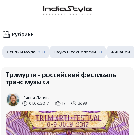
Корзина
нет
В корзине
товаров
Рубрики
Стиль и мода
Наука и технологии
Финансы
298
18
1
Тримурти - российский фестиваль
транс музыки
Корзина покупок пуста..
Дарья Лунина
01.06.2017
19
3698