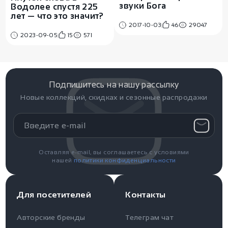
звуки Бога
Водолее спустя 225
лет — что это значит?
2017-10-03
46
29047
2023-09-05
15
571
Подпишитесь на нашу рассылку
Новые коллекций, скидках и сезонные распродажи
Оставляя e-mail, вы соглашаетесь с условиями
нашей
политики конфиденциальности
Для посетителей
Контакты
Авторские бренды
Телеграм чат