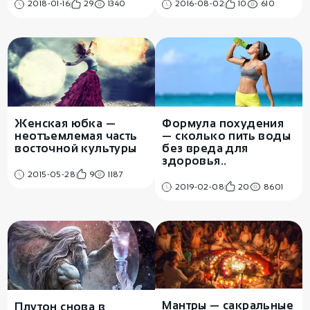
2018-01-16
29
1340
2016-08-02
10
610
Женская юбка —
Формула похудения
неотъемлемая часть
— сколько пить воды
восточной культуры
без вреда для
здоровья..
2015-05-28
9
1187
2019-02-08
20
8601
Мантры — сакральные
Плутон снова в