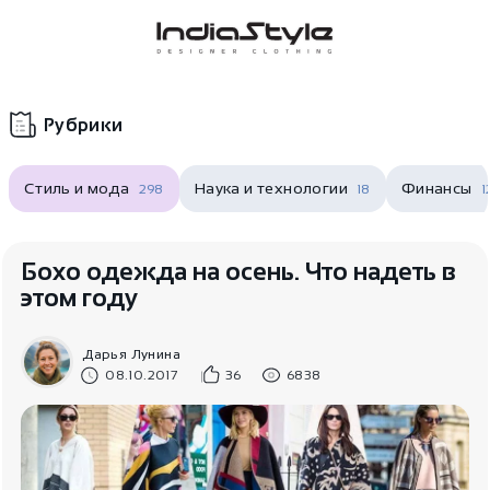
Корзина
нет
В корзине
товаров
Рубрики
Стиль и мода
Наука и технологии
Финансы
298
18
1
Бохо одежда на осень. Что надеть в
этом году
Корзина покупок пуста..
Дарья Лунина
08.10.2017
36
6838