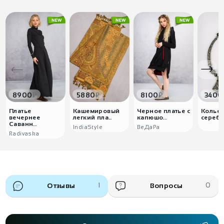
₽
₽
₽
8900
5880
8100
3400
Платье
Кашемировый
Черное платье с
Колье 
вечернее
легкий пла..
капюшо..
серебр
Саванн..
IndiaStyle
ВеДаРа
Radivaska
Отзывы
1
Вопросы
0