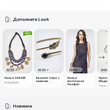
Дополните Look
₽
₽
₽
3220
1020
3300
1300
Колье 345681
Браслет перо с
Колье
Кулон 
камнем ..
восточное
Медея
IndiaStyle
Неофит
Teya Ar
Новинки