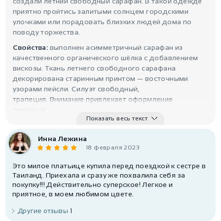
создали летний свободный сарафан. В такой одежде
приятно пройтись залитыми солнцем городскими
улочками или порадовать близких людей дома по
поводу торжества.
Свойства:
выполнен асимметричный сарафан из
качественного органического шёлка с добавлением
вискозы. Ткань летнего свободного сарафана
декорирована старинным принтом — восточными
узорами пейсли. Силуэт свободный,
трапеция. Внимание привлекает оформление
декольте.
Показать весь текст
Инна Лежина
18 февраля 2023
Это милое платьице купила перед поездкой к сестре в
Таиланд. Приехала и сразу же похвалила себя за
покупку!!! Действительно суперское! Легкое и
приятное, в моем любимом цвете.
Другие отзывы
1