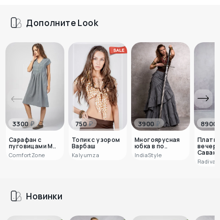
Дополните Look
₽
₽
₽
3300
750
3900
8900
Сарафан с
Топик с узором
Многоярусная
Плать
пуговицами М..
Варбаш
юбка в по..
вечер
Саванн
ComfortZone
Kalyumza
IndiaStyle
Radivas
Новинки