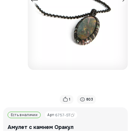
1
803
Есть в наличии
Арт:
6757-ST
Амулет с камнем Оракул