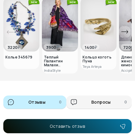
₽
₽
₽
3220
3900
1400
7200
Колье 345679
Теплый
Кольцо коготь
Длинн
Палантин
Пуна
женск
Малахи..
кимоно
Teya Arteya
IndiaStyle
Accipitr
Отзывы
0
Вопросы
0
Оставить отзыв