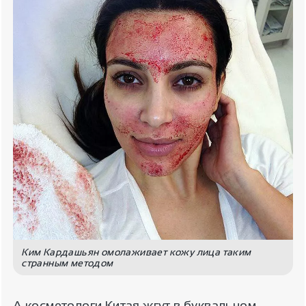
Ким Кардашьян омолаживает кожу лица таким
странным методом
А косметологи Китая жгут в буквальном