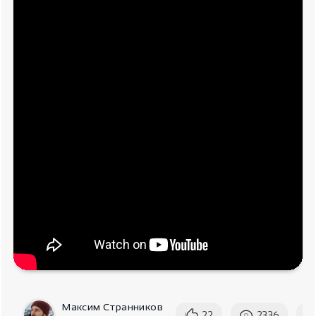
Максим Странников
22
2336