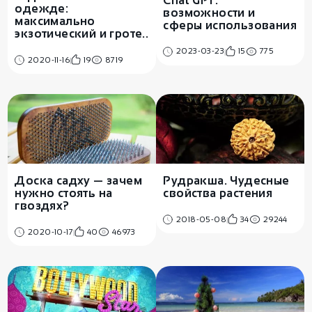
Chat GPT:
одежде:
возможности и
максимально
сферы использования
экзотический и гроте..
2023-03-23
15
775
2020-11-16
19
8719
Доска садху — зачем
Рудракша. Чудесные
нужно стоять на
свойства растения
гвоздях?
2018-05-08
34
29244
2020-10-17
40
46973