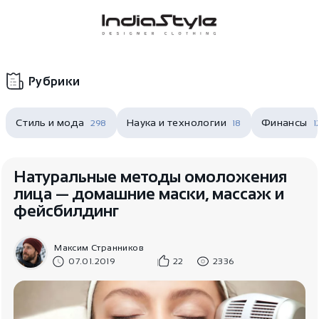
Корзина
нет
В корзине
товаров
Рубрики
Стиль и мода
Наука и технологии
Финансы
298
18
1
Натуральные методы омоложения
лица — домашние маски, массаж и
фейсбилдинг
Корзина покупок пуста..
Максим Странников
07.01.2019
22
2336