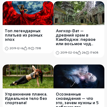
Топ легендарных
Ангкор-Ват —
платьев из разных
древний храм в
эпох
Камбодже: первое
или восьмое чуд..
2019-12-16
13
7318
2019-02-06
26
17608
Упражнение планка.
Осознанные
Идеальное тело без
сновидения — что
спортзала!
это, зачем нужны и 5