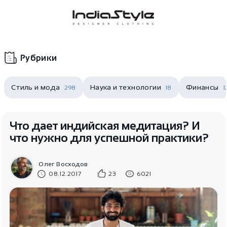
Корзина
нет
В корзине
товаров
Рубрики
Стиль и мода
Наука и технологии
Финансы
298
18
1
Что дает индийская медитация? И
что нужно для успешной практики?
Корзина покупок пуста..
Олег Восходов
08.12.2017
23
6021