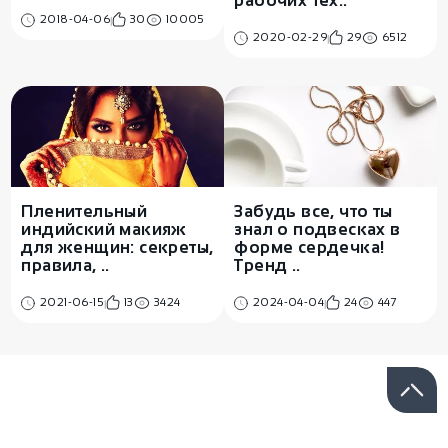
рабочих тех..
2018-04-06
30
10005
2020-02-29
29
6512
Пленительный
Забудь все, что ты
индийский макияж
знал о подвесках в
для женщин: секреты,
форме сердечка!
правила, ..
Тренд ..
2021-06-15
13
3424
2024-04-04
24
447