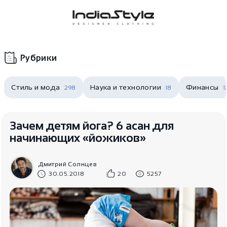
Корзина
нет
В корзине
товаров
Рубрики
Стиль и мода
Наука и технологии
Финансы
298
18
1
Зачем детям йога? 6 асан для
начинающих «йожиков»
Корзина покупок пуста..
Дмитрий Солнцев
30.05.2018
20
5257