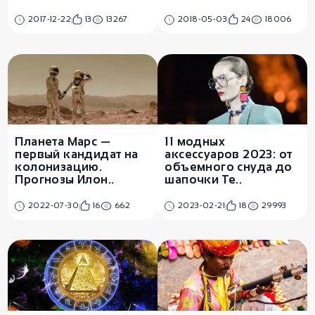
2017-12-22
13
13267
2018-05-03
24
18006
Планета Марс —
11 модных
первый кандидат на
аксессуаров 2023: от
колонизацию.
объемного снуда до
Прогнозы Илон..
шапочки Те..
2022-07-30
16
662
2023-02-21
18
29993