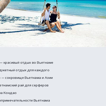
— красивый отдых во Вьетнаме
юджетный отдых для каждого
 — сокровище Вьетнама и Азии
етнамский рай для серферов
ва Кондао
опримечательности Вьетнама