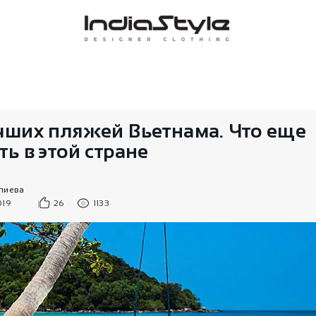
чших пляжей Вьетнама. Что еще
ь в этой стране
пиева
019
26
1133