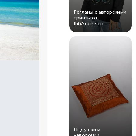
Регланы с авторскими
принты от
IhtiAnderson
Подушки и
наволочки