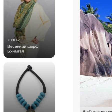
3880
₽
Весенний шарф
Бхимтал
Во Вьетнаме мн