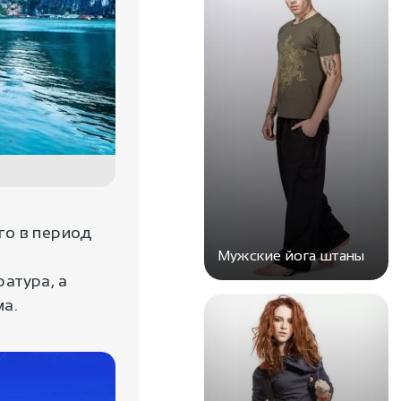
го в период
Мужские йога штаны
атура, а
ма.