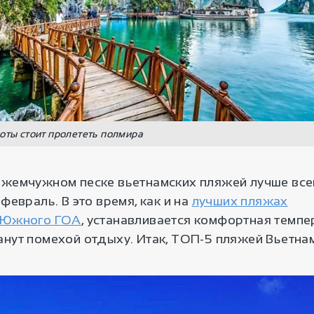
оты стоит пролететь полмира
 жемчужном песке вьетнамских пляжей лучше все
 февраль. В это время, как и на
лучших пляжах
Южного ГОА
, устанавливается комфортная темпер
анут помехой отдыху. Итак, ТОП-5 пляжей Вьетна