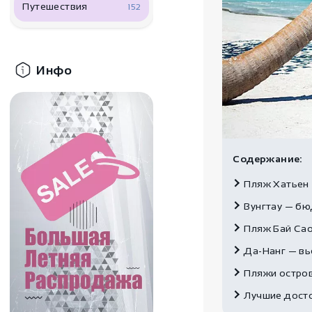
Путешествия
152
Инфо
Содержание:
Пляж Хатьен 
Вунгтау — б
Пляж Бай Сао
Да-Нанг — вь
Пляжи остро
Лучшие дост