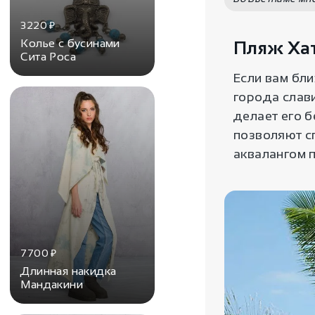
3220
₽
Колье с бусинами
Пляж Хат
Сита Роса
Если вам бли
города слави
делает его 
позволяют сп
аквалангом 
7700
₽
Длинная накидка
Мандакини