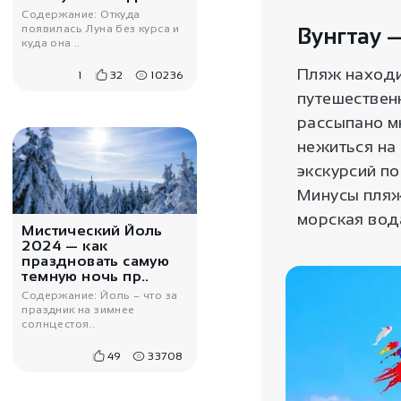
Содержание: Откуда
появилась Луна без курса и
Вунгтау 
куда она ..
Пляж находи
1
32
10236
путешествен
рассыпано м
550
₽
нежиться на
Наклейка на руку
экскурсий п
Райский цветок
Минусы пляжа
морская вод
Мистический Йоль
2024 — как
праздновать самую
темную ночь пр..
Содержание: Йоль – что за
праздник на зимнее
солнцестоя..
49
33708