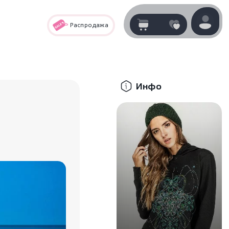
Распродажа
Корзина
нет
В корзине
товаров
Инфо
Корзина покупок пуста..