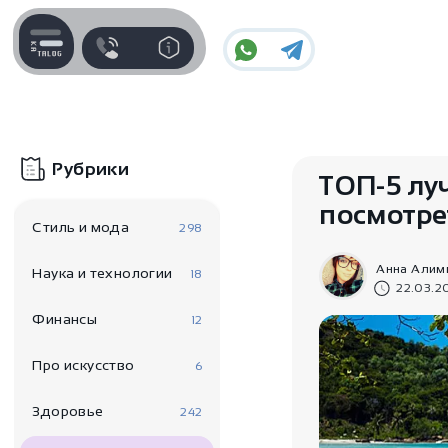
Контакты
Для пользователя
Поддержка
Информация
Часы работы поддержки
Рубрики
Отзывы / Вопросы
ТОП-5 лу
Пн-Пт c 10:00 до 17:00
посмотрет
Оплата и доставка
Стиль и мода
298
Telegram
Наши гарантии
@IndiaStyleShop
Анна Алим
Наука и технологии
18
22.03.2
E-mail
Контакты
Финансы
12
info@indiastyle.ru
Публичная оферта
Про искусство
6
Look Book
Здоровье
242