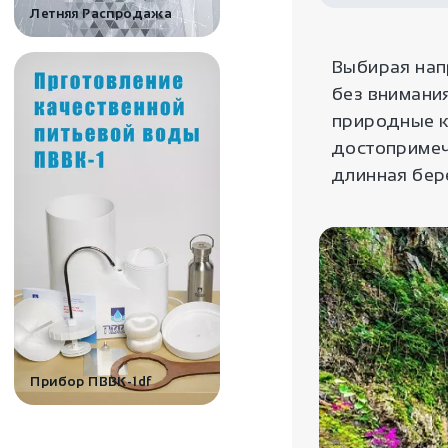
Летняя Распродажа
Выбирая нап
без внимани
природные к
достопримеча
длинная бере
Прибор ПВВК-1df