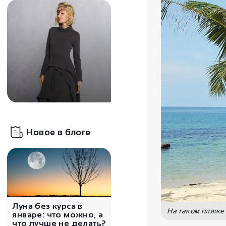
9000
₽
Новое в блоге
Свободное серое
платье Спараксис
Луна без курса в
На таком пляже 
январе: что можно, а
что лучше не делать?