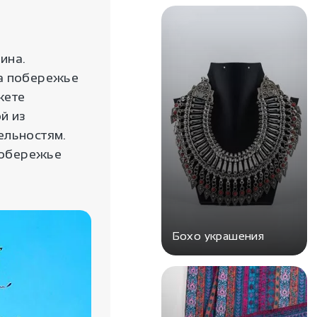
ина.
На побережье
жете
й из
ельностям.
 побережье
Бохо украшения