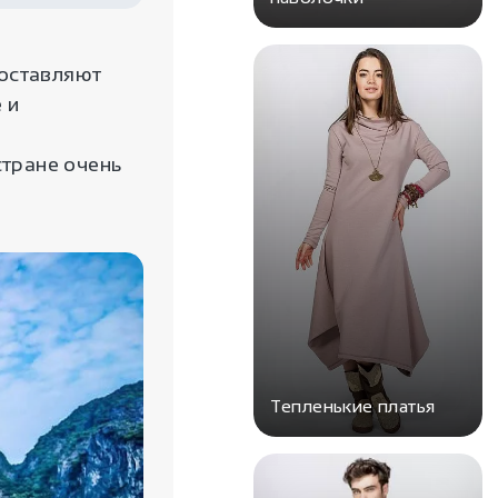
 оставляют
 и
стране очень
Тепленькие платья