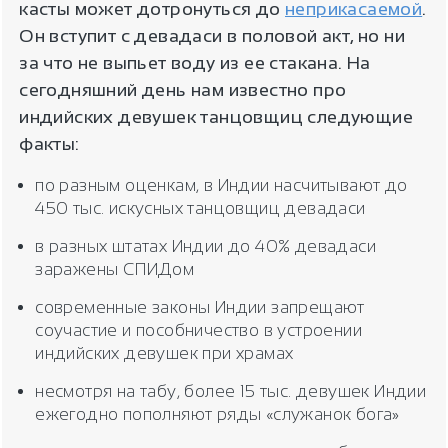
касты может дотронуться до
неприкасаемой
.
Он вступит с девадаси в половой акт, но ни
за что не выпьет воду из ее стакана. На
сегодняшний день нам известно про
индийских девушек танцовщиц следующие
факты:
по разным оценкам, в Индии насчитывают до
450 тыс. искусных танцовщиц девадаси
в разных штатах Индии до 40% девадаси
заражены СПИДом
современные законы Индии запрещают
соучастие и пособничество в устроении
индийских девушек при храмах
несмотря на табу, более 15 тыс. девушек Индии
ежегодно пополняют ряды «служанок бога»