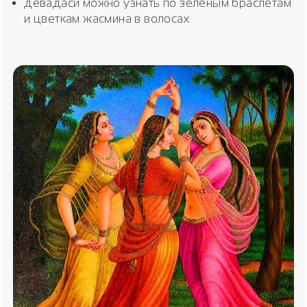
девадаси можно узнать по зеленым браслетам
и цветкам жасмина в волосах.