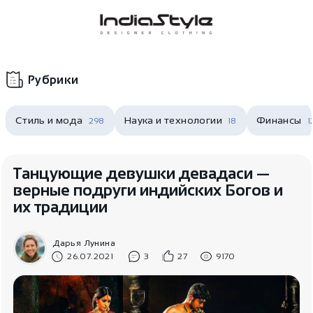
Корзина
нет
В корзине
товаров
Рубрики
Стиль и мода
Наука и технологии
Финансы
298
18
1
Танцующие девушки девадаси —
верные подруги индийских Богов и
их традиции
Корзина покупок пуста..
Дарья Лунина
26.07.2021
3
27
9170