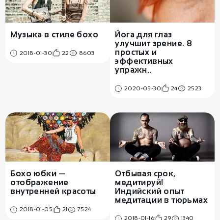
Музыка в стиле бохо
Йога для глаз
улучшит зрение. 8
простых и
2018-01-30
22
8603
эффективных
упражн..
2020-05-30
24
2523
Бохо юбки —
Отбывая срок,
отображение
медитируй!
внутренней красоты
Индийский опыт
медитации в тюрьмах
2018-01-05
21
7524
2018-01-16
29
1340