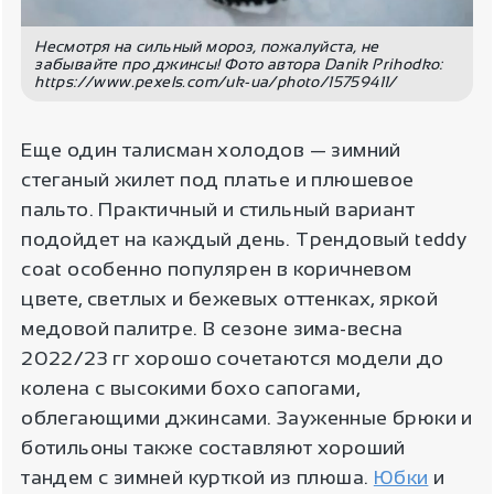
Несмотря на сильный мороз, пожалуйста, не
забывайте про джинсы! Фото автора Danik Prihodko:
https://www.pexels.com/uk-ua/photo/15759411/
Еще один талисман холодов — зимний
стеганый жилет под платье и плюшевое
пальто. Практичный и стильный вариант
подойдет на каждый день. Трендовый teddy
coat особенно популярен в коричневом
цвете, светлых и бежевых оттенках, яркой
медовой палитре. В сезоне зима-весна
2022/23 гг хорошо сочетаются модели до
колена с высокими бохо сапогами,
облегающими джинсами. Зауженные брюки и
ботильоны также составляют хороший
тандем с зимней курткой из плюша.
Юбки
и