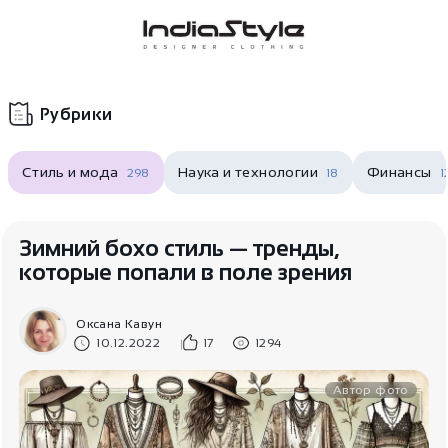
Корзина
нет
В корзине
товаров
Рубрики
Стиль и мода
Наука и технологии
Финансы
298
18
1
Зимний бохо стиль — тренды,
которые попали в поле зрения
Корзина покупок пуста..
Оксана Кавун
10.12.2022
17
1294
Автор фото