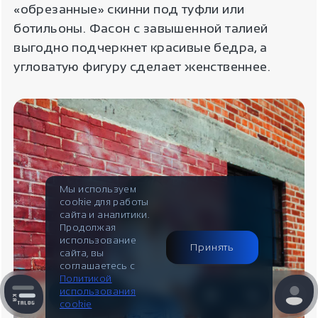
Информация
«обрезанные» скинни под туфли или
ботильоны. Фасон с завышенной талией
Контакты
выгодно подчеркнет красивые бедра, а
Отзывы / Вопросы
Поддержка
угловатую фигуру сделает женственнее.
Оплата и доставка
Часы работы поддержки
Пн-Пт c 10:00 до 17:00
Наши гарантии
Telegram
Контакты
@IndiaStyleShop
Публичная оферта
E-mail
Мы используем
cookie для работы
Look Book
info@indiastyle.ru
сайта и аналитики.
Продолжая
использование
Принять
сайта, вы
соглашаетесь с
Политикой
использования
cookie