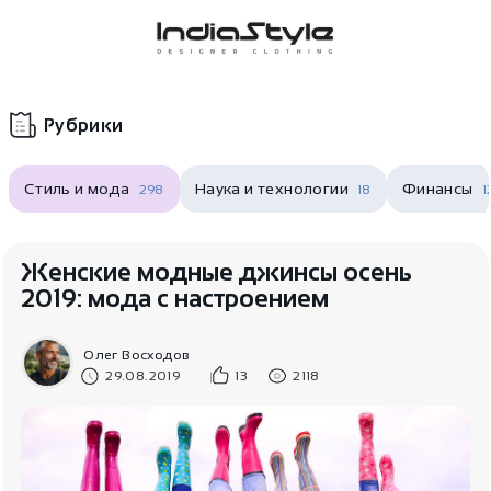
Корзина
нет
В корзине
товаров
Рубрики
Стиль и мода
Наука и технологии
Финансы
298
18
1
Женские модные джинсы осень
2019: мода с настроением
Корзина покупок пуста..
Олег Восходов
29.08.2019
13
2118