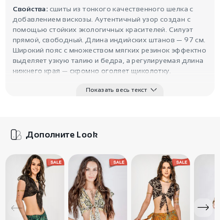
Свойства:
сшиты из тонкого качественного шелка с
добавлением вискозы. Аутентичный узор создан с
помощью стойких экологичных красителей. Силуэт
прямой, свободный. Длина индийских штанов — 97 см.
Широкий пояс с множеством мягких резинок эффектно
выделяет узкую талию и бедра, а регулируемая длина
нижнего края — скромно оголяет щиколотку.
Рекомендации:
этнические женские брюки стоит
Показать весь текст
сочетать с сандалиями, балетками и шлепанцами.
Можно добавить бохо украшения в виде
многочисленных тонких браслетов, диадемы и
ожерелья.
Дополните Look