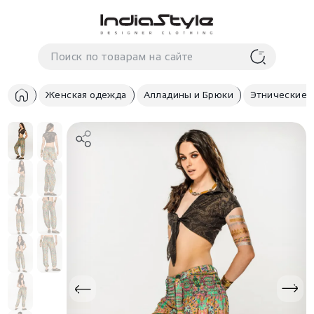
Корзина
нет
В корзине
товаров
Женская одежда
Алладины и Брюки
Этнические 
Корзина покупок пуста..