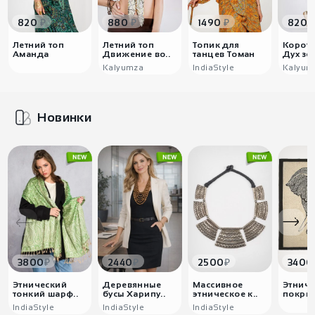
₽
₽
₽
820
880
1490
820
Летний топ
Летний топ
Топик для
Коротк
Аманда
Движение во..
танцев Томан
Дух зе
Kalyumza
IndiaStyle
Kalyum
Новинки
₽
₽
₽
3800
2440
2500
3400
Этнический
Деревянные
Массивное
Этниче
тонкий шарф..
бусы Харипу..
этническое к..
покрыв
IndiaStyle
IndiaStyle
IndiaStyle