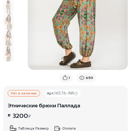
1
650
16576-AW
Нет в наличии
Арт:
Этнические брюки Паллада
3200
₽
Таблица Размер
Оплата