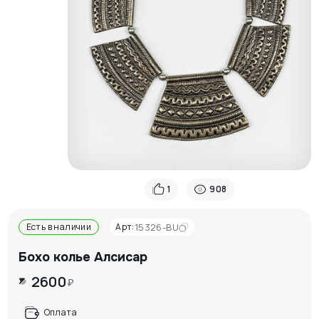
1
908
Есть в наличии
Арт:
15326-BU
Бохо колье Алсисар
2600
₽
Оплата