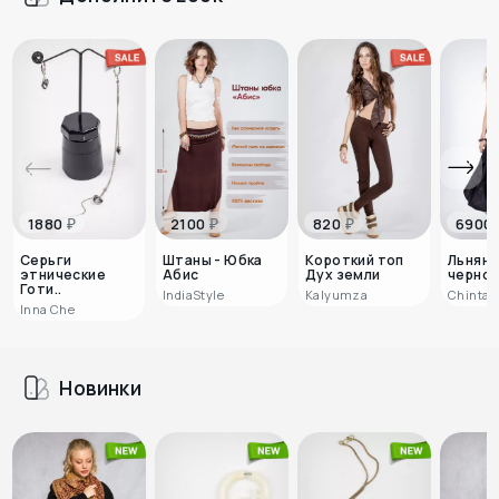
₽
₽
₽
1880
2100
820
6900
Серьги
Штаны - Юбка
Короткий топ
Льняно
этнические
Абис
Дух земли
черног
Готи..
IndiaStyle
Kalyumza
Chinta
Inna Che
Новинки