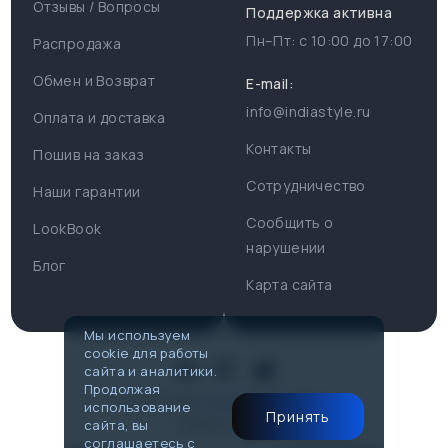
Отзывы / Вопросы
Поддержка активна
Пн–Пт: с
10:00
до
17:00
Распродажа
Для пользователя
Информация
Обмен и Возврат
E-mail:
info@indiastyle.ru
Контакты
Оплата и доставка
Поддержка
Отзывы / Вопросы
Контакты
Пошив на заказ
Оплата и доставка
Сотрудничество
Часы работы поддержки
Наши гарантии
Сообщить о
Пн-Пт c 10:00 до 17:00
LookBook
Наши гарантии
нарушении
Telegram
Блог
Контакты
Карта сайта
@IndiaStyleShop
Публичная оферта
E-mail
Мы используем
cookie для работы
info@indiastyle.ru
Look Book
сайта и аналитики.
Продолжая
© 2007-2026
Публичная оферта
использование
Принять
Made in Flow
сайта, вы
соглашаетесь с