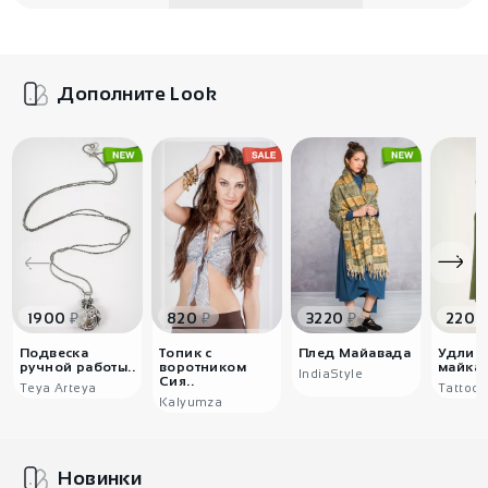
Дополните Look
₽
₽
₽
1900
820
3220
2200
Подвеска
Топик с
Плед Майавада
Удлин
ручной работы..
воротником
майка 
IndiaStyle
Сия..
Teya Arteya
Tattoo
Kalyumza
Новинки