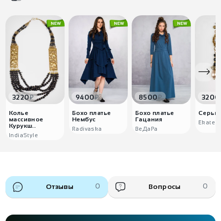
₽
₽
₽
3220
9400
8500
3200
Колье
Бохо платье
Бохо платье
Серьги
массивное
Нембус
Гацания
Ekater
Курукш..
Radivaska
ВеДаРа
IndiaStyle
Отзывы
0
Вопросы
0