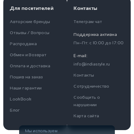
Для посетителей
Контакты
Авторские бренды
Телеграм чат
Отзывы / Вопросы
Поддержка активна
Пн–Пт: с
10:00
до
17:00
Распродажа
Для пользователя
Информация
Обмен и Возврат
E-mail:
info@indiastyle.ru
Контакты
Оплата и доставка
Отзывы / Вопросы
Поддержка
Контакты
Пошив на заказ
Оплата и доставка
Сотрудничество
Часы работы поддержки
Наши гарантии
Сообщить о
Пн-Пт c 10:00 до 17:00
LookBook
Наши гарантии
нарушении
Telegram
Блог
Контакты
Карта сайта
@IndiaStyleShop
Публичная оферта
E-mail
Мы используем