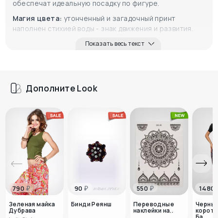
обеспечат идеальную посадку по фигуре.
Магия цвета:
утонченный и загадочный принт
наполнен стихией воды - знак движения и развития.
Показать весь текст
Дополните Look
₽
₽
₽
790
90
550
1480
Зеленая майка
Бинди Реянш
Переводные
Черны
Дубрава
наклейки на..
коротк
Ба..