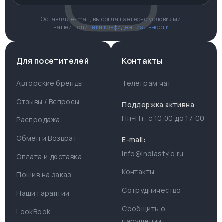
Оставляя e-mail, вы соглашаетесь с условиями
нашей
политики конфиденциальности
Для посетителей
Контакты
Авторские бренды
Телеграм чат
Отзывы / Вопросы
Поддержка активна
Пн–Пт: с
10:00
до
17:00
Распродажа
Для пользователя
Информация
Обмен и Возврат
E-mail:
info@indiastyle.ru
Контакты
Оплата и доставка
Поддержка
Отзывы / Вопросы
Контакты
Пошив на заказ
Оплата и доставка
Сотрудничество
Часы работы поддержки
Наши гарантии
Сообщить о
Пн-Пт c 10:00 до 17:00
LookBook
Наши гарантии
нарушении