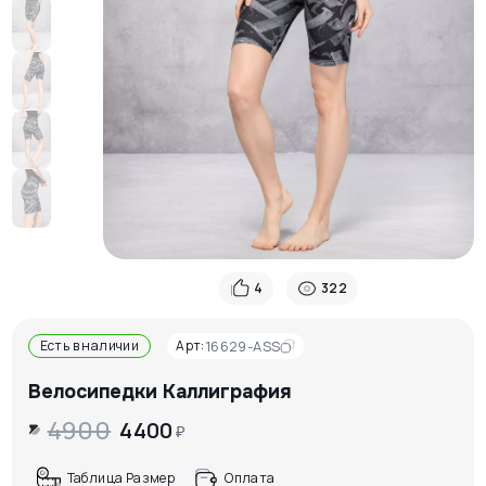
4
322
Есть в наличии
Арт:
16629-ASS
Велосипедки Каллиграфия
4900
4400
₽
Таблица Размер
Оплата