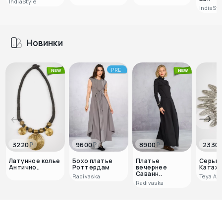
IndiaStyle
IndiaSty
Новинки
PRE
₽
₽
₽
3220
9600
8900
2330
Латунное колье
Бохо платье
Платье
Серьг
Антично..
Роттердам
вечернее
Катах
Саванн..
Radivaska
Teya Ar
Radivaska