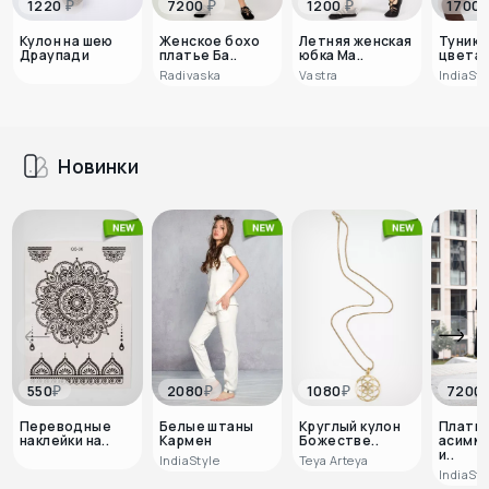
₽
₽
₽
1220
7200
1200
1700
Кулон на шею
Женское бохо
Летняя женская
Туника
Драупади
платье Ба..
юбка Ма..
цветам
Radivaska
Vastra
IndiaSty
Новинки
₽
₽
₽
550
2080
1080
7200
Переводные
Белые штаны
Круглый кулон
Плать
наклейки на..
Кармен
Божестве..
асимм
и..
IndiaStyle
Teya Arteya
IndiaSty