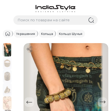
Корзина
нет
В корзине
товаров
Украшения
Кольца
Кольцо Шунья
Корзина покупок пуста..