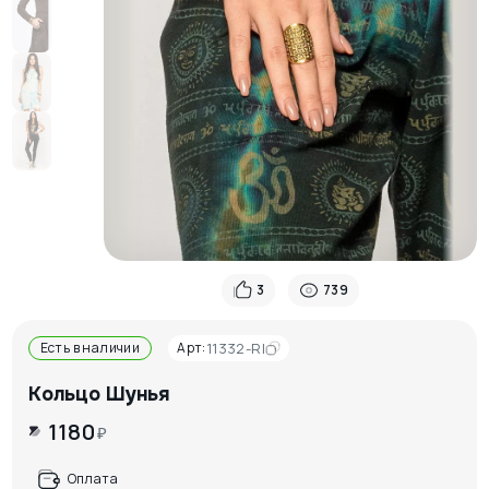
3
739
Есть в наличии
Арт:
11332-RI
Кольцо Шунья
1180
₽
Оплата