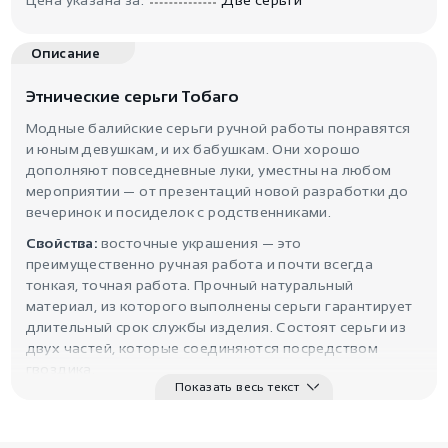
Описание
Этнические серьги Тобаго
Модные балийские серьги ручной работы понравятся
и юным девушкам, и их бабушкам. Они хорошо
дополняют повседневные луки, уместны на любом
мероприятии — от презентаций новой разработки до
вечеринок и посиделок с родственниками.
Свойства:
восточные украшения — это
преимущественно ручная работа и почти всегда
тонкая, точная работа. Прочный натуральный
материал, из которого выполнены серьги гарантирует
длительный срок службы изделия. Состоят серьги из
двух частей, которые соединяются посредством
гвоздика.
Показать весь текст
Символика:
если повседневная одежда белого цвета
не вариант по разным причинам, то добавить белого в
лук поможет это украшение ручной работы.