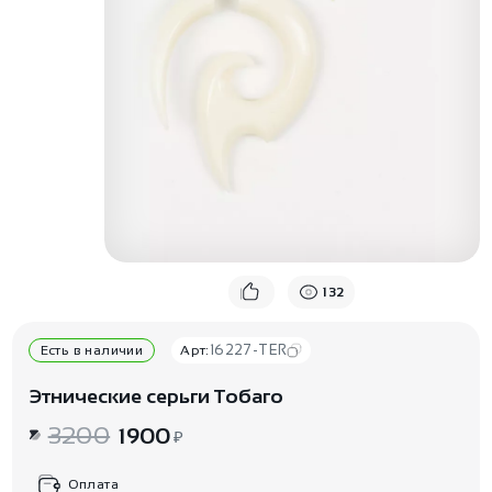
132
16227-TER
Есть в наличии
Арт:
Этнические серьги Тобаго
3200
1900
₽
Оплата