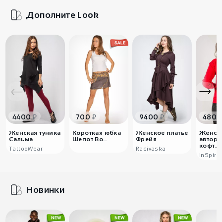
Дополните Look
₽
₽
₽
4400
700
9400
4800
Женская туника
Короткая юбка
Женское платье
Женск
Сальма
Шепот Во..
Фрейя
авторс
кофт..
TattooWear
Radivaska
InSpiral
Новинки