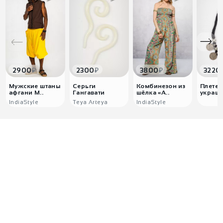
₽
₽
₽
2900
2300
3800
3220
Мужские штаны
Серьги
Комбинезон из
Плетен
афгани М..
Гангавати
шёлка «А..
украше
IndiaStyle
Teya Arteya
IndiaStyle
0
0