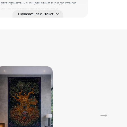
арит приятные ощущения и радостное
ие на протяжении всего дня.
Показать весь текст
ика:
лен – универсальная ткань. Она
9400
₽
я и комфортная. Обладает сильной
кой. Помогает почувствовать
Бохо платье
Нембус
сть и успокаивает ум.
Radivaska