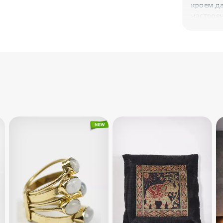
кроем д
настроен
Символ
стильна
энергети
уверенно