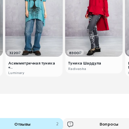
₽
₽
3220
8300
Асимметричная туника
Туника Шардула
«..
Radivaska
Luminary
Отзывы
2
Вопросы