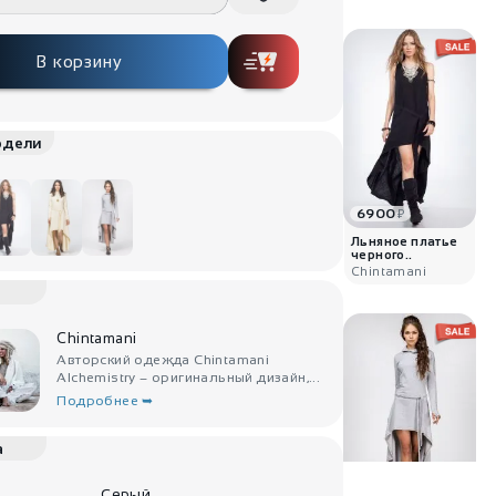
В корзину
одели
6900
₽
Льняное платье
черного..
Chintamani
Chintamani
Авторский одежда Chintamani
Alchemistry – оригинальный дизайн,...
Подробнее ➥
а
Серый