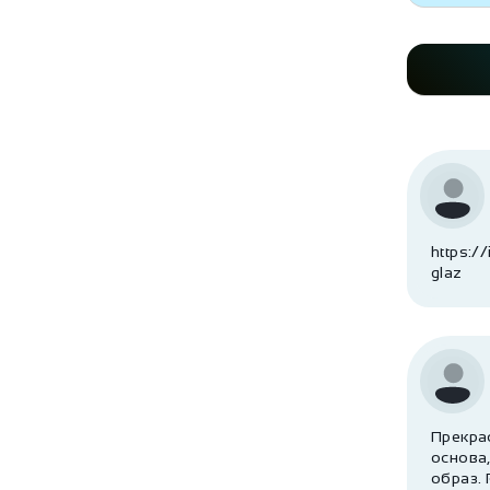
https:/
glaz
Прекра
основа
образ. 