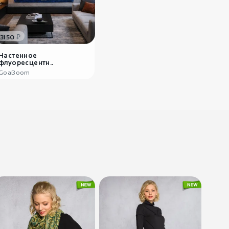
₽
3150
Настенное
флуоресцентн..
GoaBoom