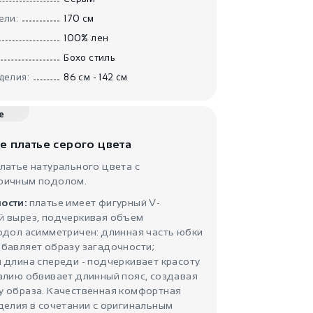
5500
₽
ели:
170 см
Серое
асимметричное
пл..
100% лен
Chintamani
Бохо стиль
делия:
86 см - 142 см
е
е платье серого цвета
латье натурального цвета с
ричным подолом.
7500
₽
ости:
платье имеет фигурный V-
Утепленное
кремовое пл..
й вырез, подчеркивая объем
Chintamani
одол асимметричен: длинная часть юбки
бавляет образу загадочности;
 длина спереди - подчеркивает красоту
алию обвивает длинный пояс, создавая
у образа. Качественная комфортная
делия в сочетании с оригинальным