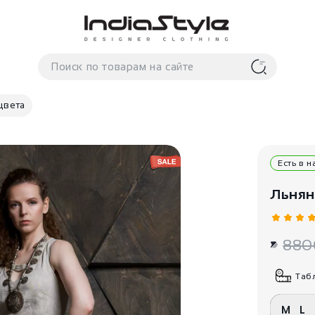
цвета
Есть в 
Льнян
880
Таб
M
L