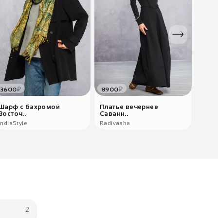
₽
₽
3600
8900
3220
Шарф с бахромой
Платье вечернее
Этни
Восточ..
Саванн..
Андр
IndiaStyle
Radivaska
India
2