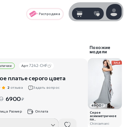
Распродажа
Корзина
нет
В корзине
товаров
Похожие
модели
7242-CHF
наличии
Арт:
ое платье серого цвета
2
отзыва
Задать вопрос
0
6900
₽
4900
₽
Корзина покупок пуста..
лица Размер
Оплата
Серое
асимметричное
пл..
Chintamani