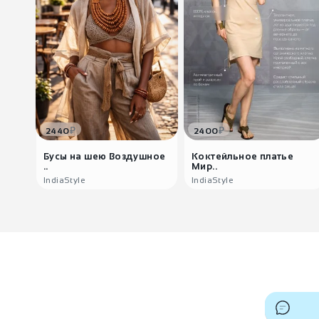
₽
₽
2440
2400
Бусы на шею Воздушное
Коктейльное платье
..
Мир..
IndiaStyle
IndiaStyle