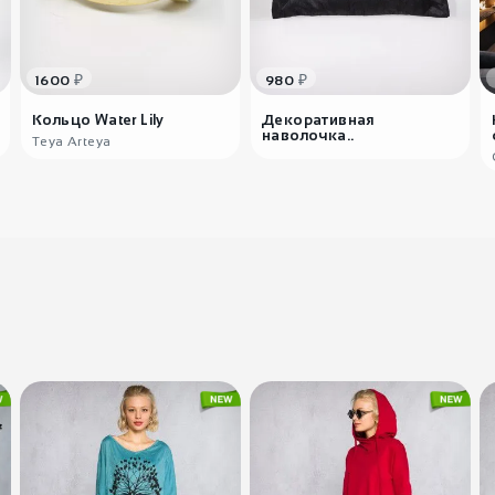
₽
₽
1600
980
Кольцо Water Lily
Декоративная
наволочка..
Teya Arteya