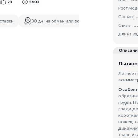
23
5403
Рост Мод
Состав:
ставки
30 дн. на обмен или возврат
Стиль:
Длина из
Описани
Льняно
Летнее п
асиммет
Особенн
образны
груди. П
сзади до
короткая
ножек, т
динамик
ткань из