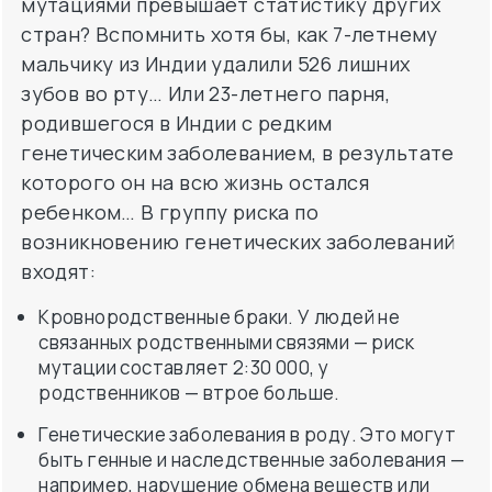
зубов во рту… Или 23-летнего парня,
родившегося в Индии с редким
генетическим заболеванием, в результате
которого он на всю жизнь остался
ребенком… В группу риска по
возникновению генетических заболеваний
входят:
Кровнородственные браки. У людей не
связанных родственными связями — риск
мутации составляет 2:30 000, у
родственников — втрое больше.
Генетические заболевания в роду. Это могут
быть генные и наследственные заболевания —
например, нарушение обмена веществ или
фенилкетонурия. А вот для жителей Европы
больше характерна генная мутация
альбинизм.