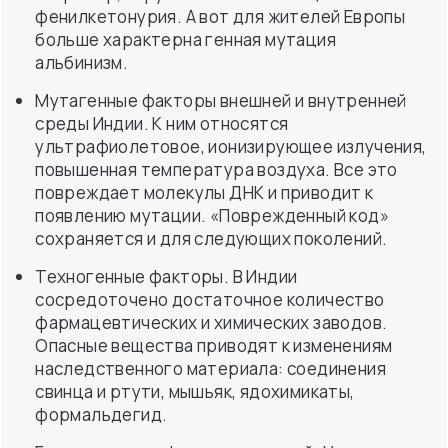
Мутагенные факторы внешней и внутренней
среды Индии. К ним относятся
ультрафиолетовое, ионизирующее излучения,
повышенная температура воздуха. Все это
повреждает молекулы ДНК и приводит к
появлению мутации. «Поврежденный код»
сохраняется и для следующих поколений.
Техногенные факторы. В Индии
сосредоточено достаточное количество
фармацевтических и химических заводов.
Опасные вещества приводят к изменениям
наследственного материала: соединения
свинца и ртути, мышьяк, ядохимикаты,
формальдегид.
Биологические факторы мутаций. Ученые
выяснили, что мутагенным действием
обладают токсины плесневых грибов и