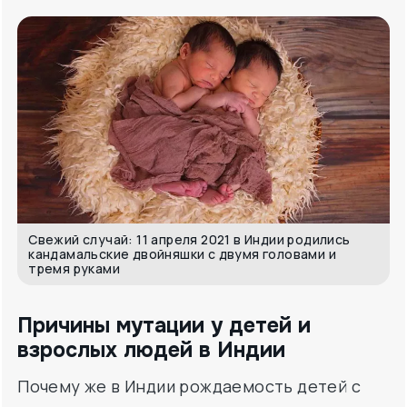
Свежий случай: 11 апреля 2021 в Индии родились
кандамальские двойняшки с двумя головами и
тремя руками
Причины мутации у детей и
взрослых людей в Индии
Почему же в Индии рождаемость детей с
мутациями превышает статистику других
стран? Вспомнить хотя бы, как 7-летнему
мальчику из Индии удалили 526 лишних