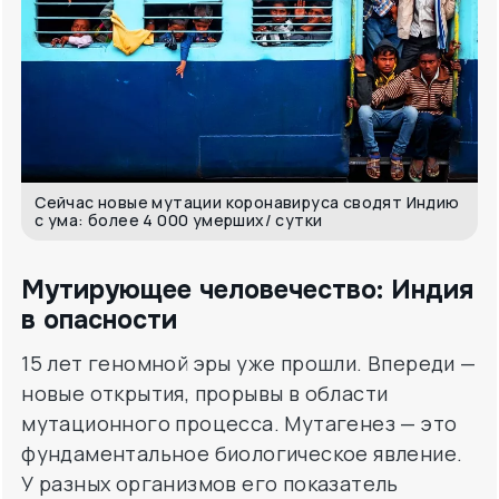
Сейчас новые мутации коронавируса сводят Индию
с ума: более 4 000 умерших/ сутки
Мутирующее человечество: Индия
в опасности
15 лет геномной эры уже прошли. Впереди —
новые открытия, прорывы в области
мутационного процесса. Мутагенез — это
фундаментальное биологическое явление.
У разных организмов его показатель
меняется (от вируса до человека), однако
никогда не равен 0. Какими новостями
пугает нас Индия с ее высоким процентом