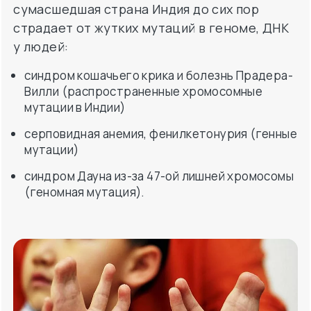
синдром кошачьего крика и болезнь Прадера-
Вилли (распространенные хромосомные
мутации в Индии)
серповидная анемия, фенилкетонурия (генные
мутации)
синдром Дауна из-за 47-ой лишней хромосомы
(геномная мутация).