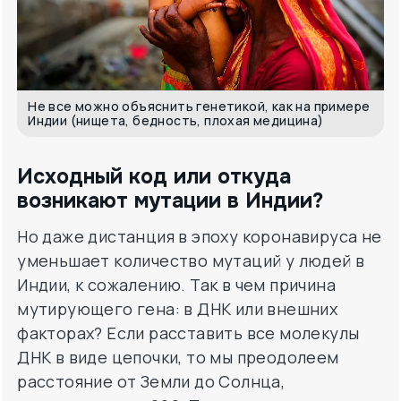
Не все можно объяснить генетикой, как на примере
Индии (нищета, бедность, плохая медицина)
Исходный код или откуда
возникают мутации в Индии?
Но даже дистанция в эпоху коронавируса не
уменьшает количество мутаций у людей в
Индии, к сожалению. Так в чем причина
мутирующего гена: в ДНК или внешних
факторах? Если расставить все молекулы
ДНК в виде цепочки, то мы преодолеем
расстояние от Земли до Солнца,
умноженное на 600. Так что вариантов для
мутации генов — бессчетное количество.