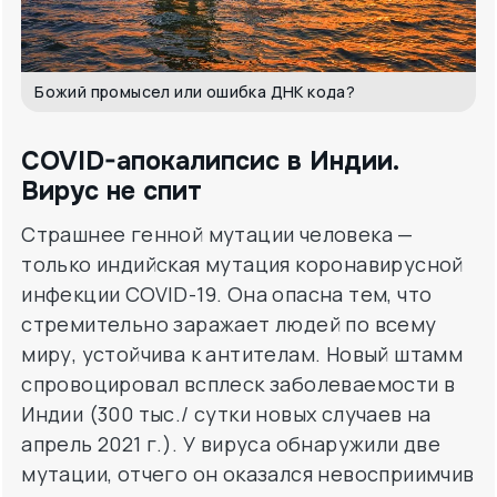
Божий промысел или ошибка ДНК кода?
COVID-апокалипсис в Индии.
Вирус не спит
Страшнее генной мутации человека —
только индийская мутация коронавирусной
инфекции COVID-19. Она опасна тем, что
стремительно заражает людей по всему
миру, устойчива к антителам. Новый штамм
спровоцировал всплеск заболеваемости в
Индии (300 тыс./ сутки новых случаев на
апрель 2021 г.). У вируса обнаружили две
мутации, отчего он оказался невосприимчив
к антителам даже вакцинированных людей.
Новый тип коронавируса уже обнаружен в
Швейцарии, Британии, штатах и Сингапуре.