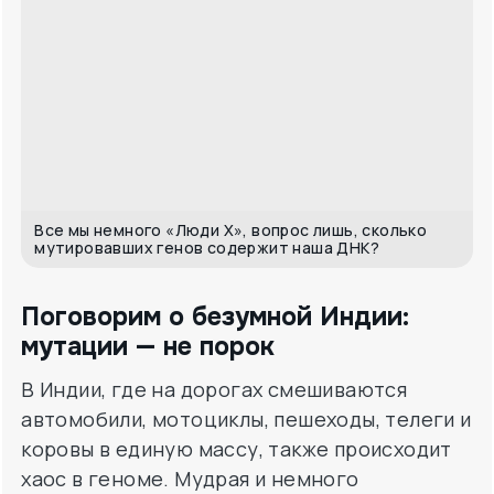
Все мы немного «Люди Х», вопрос лишь, сколько
мутировавших генов содержит наша ДНК?
Поговорим о безумной Индии:
мутации — не порок
В Индии, где на дорогах смешиваются
автомобили, мотоциклы, пешеходы, телеги и
коровы в единую массу, также происходит
хаос в геноме. Мудрая и немного
сумасшедшая страна Индия до сих пор
страдает от жутких мутаций в геноме, ДНК
у людей: