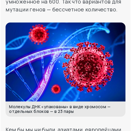
Молекулы ДНК «упакованы» в виде хромосом —
отдельных блоков — в 23 пары
Кем бы мы ни были, азиатами, европейцами,
индусами, геном человека на 96%
совпадает с шимпанзе, на 90% — с