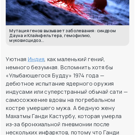
Мутация генов вызывает заболевания: синдром
Дауна и Клайнфельтера, гемофилию,
муковисцидоз...
Уютная
Индия
, как маленький гений,
немного безумная. Вспомнить хотя бы
«Улыбающегося Будду» 1974 года —
дебютное испытание ядерного оружия
индусами или суперстранный обычай сати —
самосожжение вдовы на погребальном
костре умершего мужа. А бедную жену
Махатмы Ганди Кастурбу, которая умерла
из-за бронхиальной пневмонии после
нескольких инфарктов, потому что Ганди
отказался от лечения пенициллином.
Обтирание водой из Ганга куда
эффективнее! Да, и Мата Амританандамайи