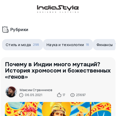
Корзина
нет
В корзине
товаров
Рубрики
Стиль и мода
Наука и технологии
Финансы
298
18
Почему в Индии много мутаций?
История хромосом и божественных
«генов»
Корзина покупок пуста..
Максим Странников
06.05.2021
17
23697