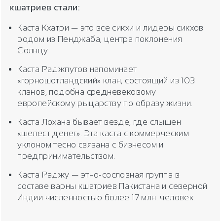
кшатриев стали:
Каста Кхатри — это все сикхи и лидеры сикхов
родом из Пенджаба, центра поклонения
Солнцу.
Каста Раджпутов напоминает
«горношотландский» клан, состоящий из 103
кланов, подобна средневековому
европейскому рыцарству по образу жизни.
Каста Лохана бывает везде, где слышен
«шелест денег». Эта каста с коммерческим
уклоном тесно связана с бизнесом и
предпринимательством.
Каста Раджу — этно-сословная группа в
составе варны кшатриев Пакистана и северной
Индии численностью более 17 млн. человек.