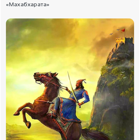
«Махабхарата»