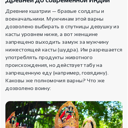
Древней до современной Индии
Древние кшатрии — бравые солдаты и
военачальники. Мужчинам этой варны
дозволено выбирать в спутницы девушку из
касты уровнем ниже, а вот женщине
запрещено выходить замуж за мужчину
нижестоящей касты (шудра). Им разрешается
употреблять продукты животного
происхождения, но действует табу на
запрещенную еду (например, говядину).
Каковы же полномочия варны? Что же
дозволено воину: