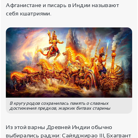
Афганистане и писарь в Индии называют
себя кшатриями.
В кругу родов сохранилась память о славных
достижения предков, жарких битвах старины
Из этой варны Древней Индии обычно
выбирались раджи: Сайяджирао III, Бхагвант