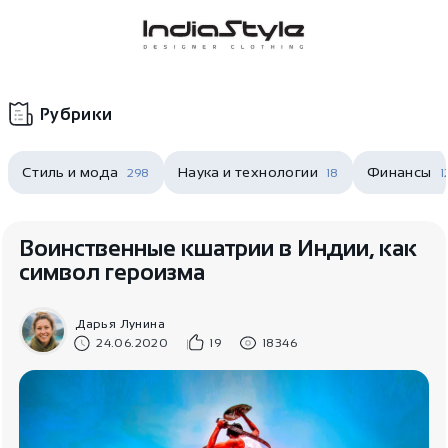
Корзина
нет
В корзине
товаров
Рубрики
Стиль и мода
Наука и технологии
Финансы
298
18
1
Воинственные кшатрии в Индии, как
символ героизма
Корзина покупок пуста..
Дарья Лунина
24.06.2020
19
18346