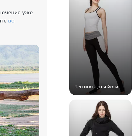
ключение уже
ите
во
Леггинсы для йоги