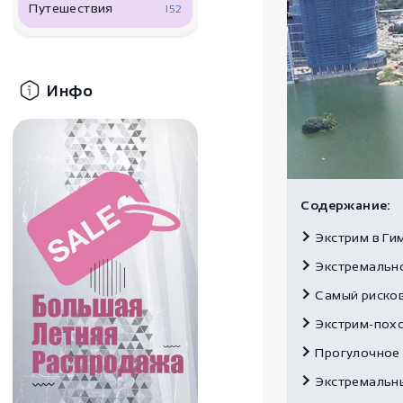
Путешествия
152
Инфо
Содержание:
Экстрим в Ги
Экстремально
Самый риско
Экстрим-пох
Прогулочное
Экстремальн