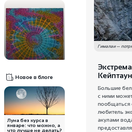
Гималаи — потр
Экстрема
3400
₽
Кейптау
Новое в блоге
Покрывало Хвост
павлина
Большие бел
с ними может
пообщаться 
любитель эк
акулами вод
Луна без курса в
январе: что можно, а
предоставля
что лучше не делать?