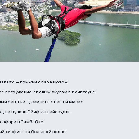
малаях — прыжки с парашютом
е погружение к белым акулам в Кейптауне
вый банджи-джампинг с башни Макао
од на вулкан Эйяфьятлайокудль
 сафари в Зимбабве
ый серфинг на большой волне