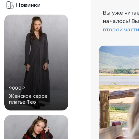
Новинки
Вы уже читае
началось! Вы
второй части
9800
₽
Женское серое
платье Тео