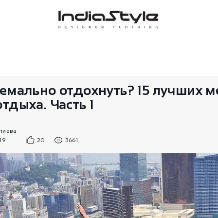
ремально отдохнуть? 15 лучших м
тдыха. Часть 1
пиева
19
20
3661