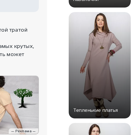
той тратой
амых крутых,
уть может
Тепленькие платья
— Реклама —