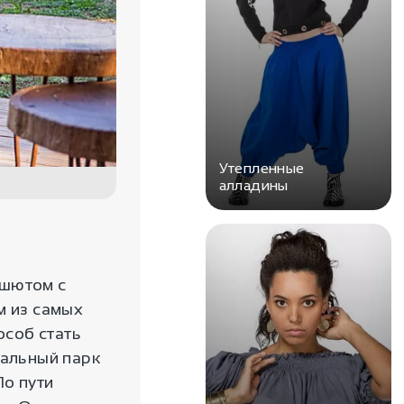
Утепленные
алладины
ашютом с
м из самых
соб стать
нальный парк
По пути