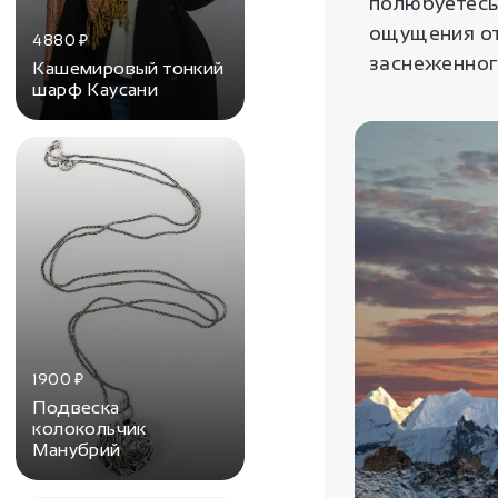
полюбуетесь
ощущения от
4880
₽
заснеженного
Кашемировый тонкий
шарф Каусани
1900
₽
Подвеска
колокольчик
Манубрий