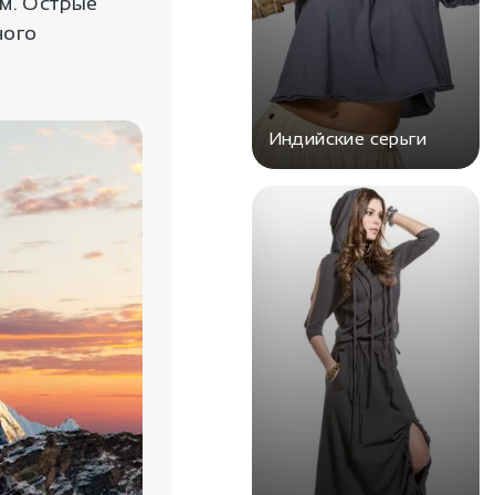
ом. Острые
ного
Индийские серьги