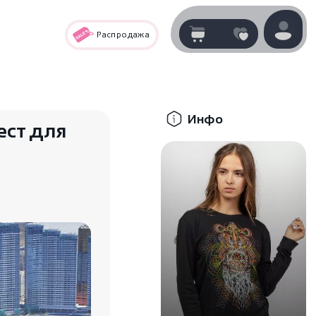
Распродажа
Корзина
нет
В корзине
товаров
Инфо
ест для
Корзина покупок пуста..