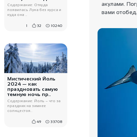
акулами. Пог
Содержание: Откуда
появилась Луна без курса и
вами отобед
куда она ..
1
32
10240
2700
₽
Женские штаны
алладины из хлопка
«Камбоджа»
Мистический Йоль
2024 — как
праздновать самую
темную ночь пр..
Содержание: Йоль – что за
праздник на зимнее
солнцестоя..
49
33708