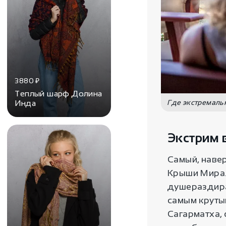
3880
₽
Теплый шарф Долина
Где экстремаль
Инда
Экстрим 
Самый, наве
Крыши Мира. 
душераздира
самым крутым
Сагарматха, 