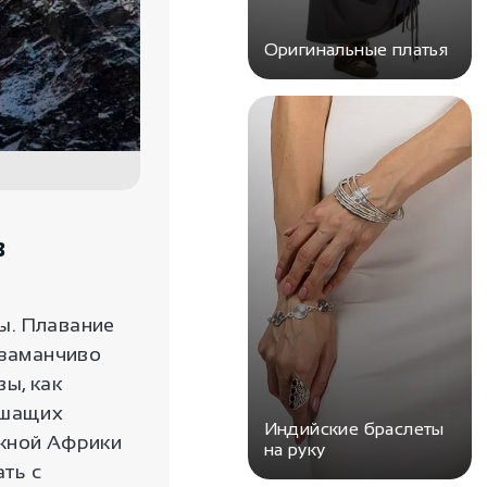
Оригинальные платья
в
ы. Плавание
 заманчиво
ы, как
ишащих
Индийские браслеты
Южной Африки
на руку
ть с