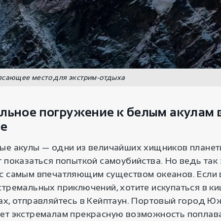
ясающее место для экстрим-отдыха
льное погружение к белым акулам 
не
ые акулы — одни из величайших хищников планет
 показаться попыткой самоубийства. Но ведь так
с самым впечатляющим существом океанов. Если в
стремальных приключений, хотите искупаться в к
ах, отправляйтесь в Кейптаун. Портовый город 
ет экстремалам прекрасную возможность поплава