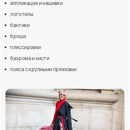
аппликации и нашивки
логотипы
бантики
броши
плиссировки
бахрома и кисти
пояса с крупными пряжками