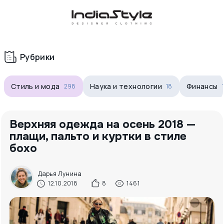
Корзина
нет
В корзине
товаров
Рубрики
Стиль и мода
Наука и технологии
Финансы
298
18
Верхняя одежда на осень 2018 —
плащи, пальто и куртки в стиле
бохо
Корзина покупок пуста..
Дарья Лунина
12.10.2018
8
1461