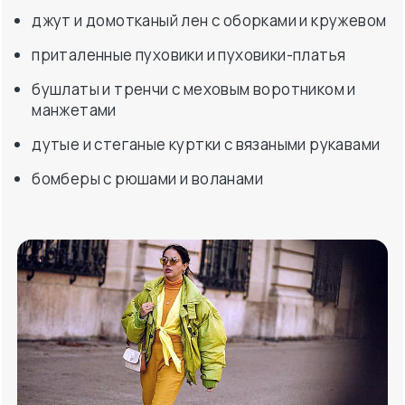
джут и домотканый лен с оборками и кружевом
приталенные пуховики и пуховики-платья
бушлаты и тренчи с меховым воротником и
манжетами
дутые и стеганые куртки с вязаными рукавами
бомберы с рюшами и воланами