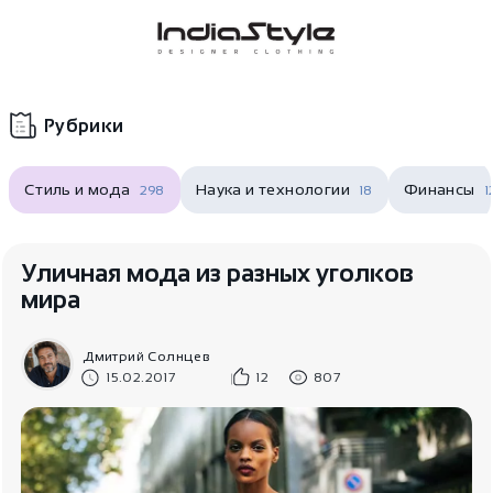
Корзина
нет
В корзине
товаров
Рубрики
Стиль и мода
Наука и технологии
Финансы
298
18
1
Уличная мода из разных уголков
мира
Корзина покупок пуста..
Дмитрий Солнцев
15.02.2017
12
807