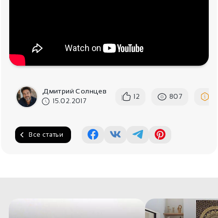
Дмитрий Солнцев
12
807
П
15.02.2017
Все статьи