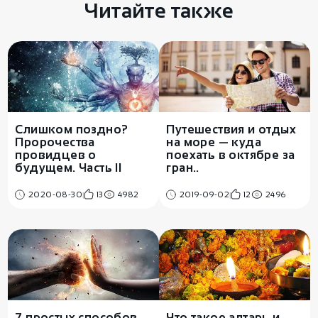
Читайте также
Слишком поздно?
Путешествия и отдых
Пророчества
на море — куда
провидцев о
поехать в октябре за
будущем. Часть II
гран..
2020-08-30
13
4982
2019-09-02
12
2496
7 простых способов
Что такое алтарь и