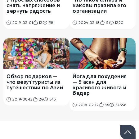
снять напряжение и
каковы правила его
вернуть радость
организации
2019-02-01
12
981
2024-02-18
17
1220
Обзор подарков —
Йога для похудения
что везут туристы из
— 5 асан для
путешествий по Азии
красивого живота и
бедер
2019-08-12
24
545
2018-02-12
36
54598