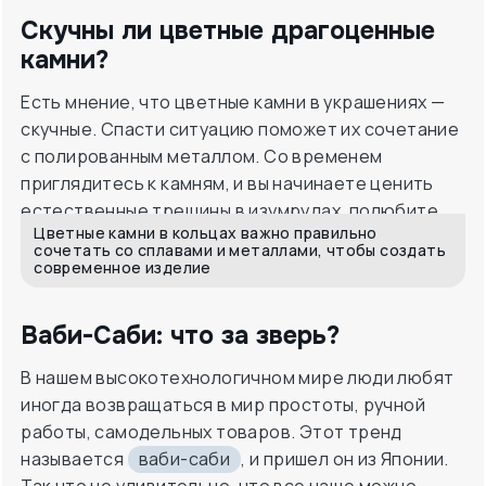
Скучны ли цветные драгоценные
камни?
Есть мнение, что цветные камни в украшениях —
скучные. Спасти ситуацию поможет их сочетание
с полированным металлом. Со временем
приглядитесь к камням, и вы начинаете ценить
естественные трещины в изумрудах, полюбите
Цветные камни в кольцах важно правильно
разнообразные цвета сапфиров и турмалинов.
сочетать со сплавами и металлами, чтобы создать
современное изделие
Ваби-Саби: что за зверь?
В нашем высокотехнологичном мире люди любят
иногда возвращаться в мир простоты, ручной
работы, самодельных товаров. Этот тренд
называется
ваби-саби
, и пришел он из Японии.
Так что не удивительно, что все чаще можно