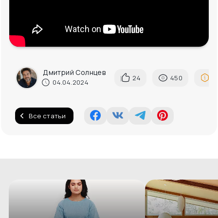
Дмитрий Солнцев
24
450
П
04.04.2024
Все статьи