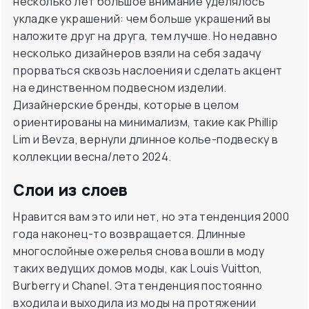
несколько лет большое внимание уделялось
укладке украшений: чем больше украшений вы
наложите друг на друга, тем лучше. Но недавно
несколько дизайнеров взяли на себя задачу
прорваться сквозь наслоения и сделать акцент
на единственном подвесном изделии.
Дизайнерские бренды, которые в целом
ориентированы на минимализм, такие как Phillip
Lim и Bevza, вернули длинное колье-подвеску в
коллекции весна/лето 2024.
Слои из слоев
Нравится вам это или нет, но эта тенденция 2000
года наконец-то возвращается. Длинные
многослойные ожерелья снова вошли в моду
таких ведущих домов моды, как Louis Vuitton,
Burberry и Chanel. Эта тенденция постоянно
входила и выходила из моды на протяжении