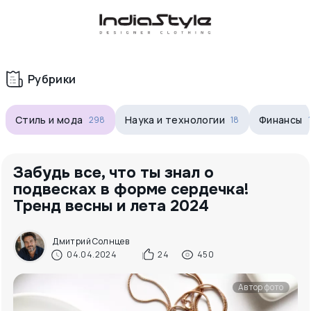
Корзина
нет
В корзине
товаров
Рубрики
Стиль и мода
Наука и технологии
Финансы
298
18
Забудь все, что ты знал о
подвесках в форме сердечка!
Тренд весны и лета 2024
Корзина покупок пуста..
Дмитрий Солнцев
04.04.2024
24
450
Автор фото