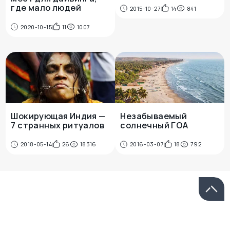
где мало людей
2015-10-27
14
841
2020-10-15
11
1007
Шокирующая Индия —
Незабываемый
7 странных ритуалов
солнечный ГОА
2018-05-14
26
18316
2016-03-07
18
792