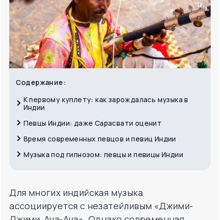
Содержание:
К первому куплету: как зарождалась музыка в
Индии
Певцы Индии: даже Сарасвати оценит
Время современных певцов и певиц Индии
Музыка под гипнозом: певцы и певицы Индии
Для многих индийская музыка
ассоциируется с незатейливым «Джими-
Джими, Ача-Ача». Однако современная