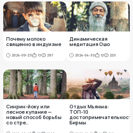
Почему молоко
Динамическая
священно в индуизме
медитация Ошо
2024-09-23
13
297
2024-04-30
12
220
Синрин-йоку или
Отдых Мьянма:
лесное купание —
ТОП-10
новый способ борьбы
достопримечательност
со стре..
Бирмы