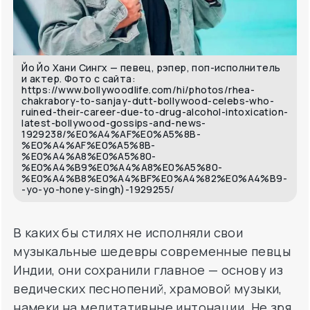
Йо Йо Хани Сингх — певец, рэпер, поп-исполнитель
и актер. Фото с сайта:
https://www.bollywoodlife.com/hi/photos/rhea-
chakrabory-to-sanjay-dutt-bollywood-celebs-who-
ruined-their-career-due-to-drug-alcohol-intoxication-
latest-bollywood-gossips-and-news-
1929238/%E0%A4%AF%E0%A5%8B-
%E0%A4%AF%E0%A5%8B-
%E0%A4%A8%E0%A5%80-
%E0%A4%B9%E0%A4%A8%E0%A5%80-
%E0%A4%B8%E0%A4%BF%E0%A4%82%E0%A4%B9-
-yo-yo-honey-singh)-1929255/
В каких бы стилях не исполняли свои
музыкальные шедевры современные певцы
Индии, они сохранили главное — основу из
ведических песнопений, храмовой музыки,
намеки на медитативные интонации. Не зря