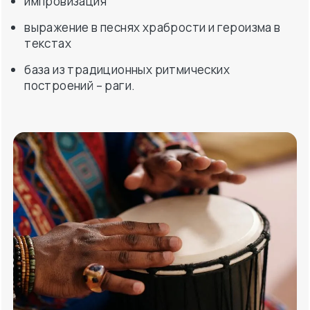
импровизация
выражение в песнях храбрости и героизма в
текстах
база из традиционных ритмических
построений – раги.