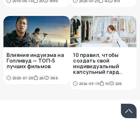
2019-06-13
25
1889
2020-01-21
14
810
Влияние индуизма на
10 правил, чтобы
Голливуд — ТОП-5
создать свой
лучших фильмов
индивидуальный
капсульный гард..
2020-07-20
26
966
2024-03-13
10
226