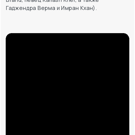
Гаджендра Верма и Имран Кхан).