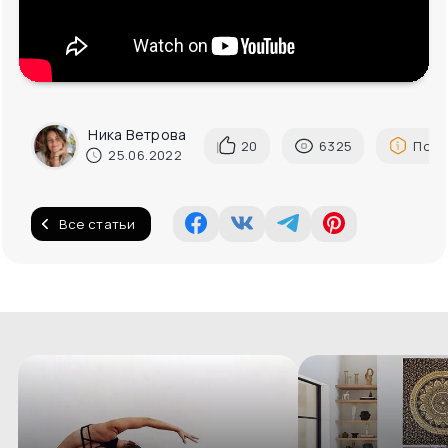
Ника Ветрова
20
6325
Пожа
25.06.2022
Все статьи