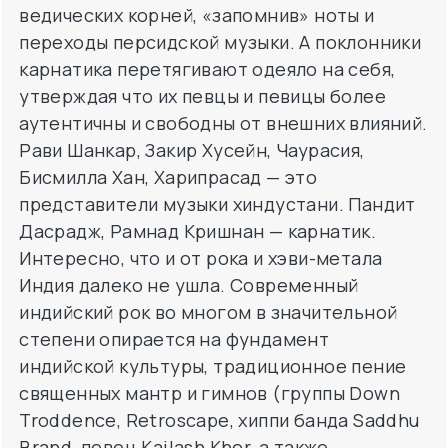
ведических корней, «запомнив» ноты и
переходы персидской музыки. А поклонники
карнатика перетягивают одеяло на себя,
утверждая что их певцы и певицы более
аутентичны и свободны от внешних влияний.
Рави Шанкар, Закир Хусейн, Чаурасия,
Бисмилла Хан, Харипрасад — это
представители музыки хиндустани. Пандит
Дасрадж, Рамнад Кришнан — карнатик.
Интересно, что и от рока и хэви-метала
Индия далеко не ушла. Современный
индийский рок во многом в значительной
степени опирается на фундамент
индийской культуры, традиционное пение
священных мантр и гимнов (группы Down
Troddence, Retroscape, хиппи банда Saddhu
Brand, певец Kailash Kher, а также