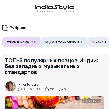
Корзина
нет
В корзине
товаров
Рубрики
Стиль и мода
Наука и технологии
Финансы
298
18
ТОП-5 популярных певцов Индии:
без западных музыкальных
стандартов
Корзина покупок пуста..
Ника Ветрова
25.06.2022
20
6325
Автор фото