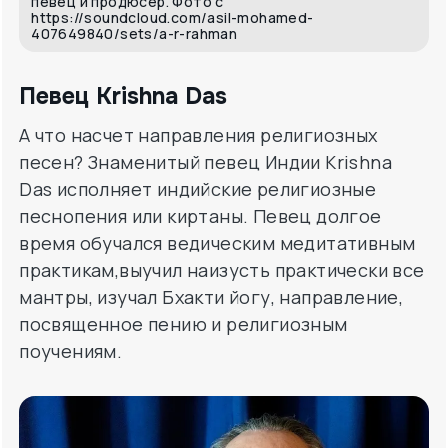
певец и продюсер. Фото с
https://soundcloud.com/asil-mohamed-
407649840/sets/a-r-rahman
Певец Krishna Das
А что насчет направления религиозных
песен? Знаменитый певец Индии Krishna
Das исполняет индийские религиозные
песнопения или киртаны. Певец долгое
время обучался ведическим медитативным
практикам,выучил наизусть практически все
мантры, изучал Бхакти йогу, направление,
посвященное пению и религиозным
поучениям.