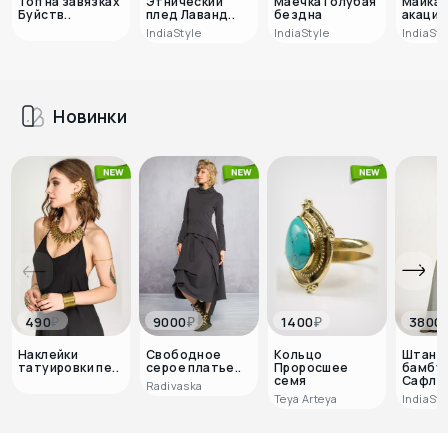
Топ на завязках
Этнический
Маечка Голубая
Майка 
Буйств..
плед Лаванд..
бездна
акация
IndiaStyle
IndiaStyle
IndiaSty
Новинки
₽
₽
₽
490
9000
1400
3800
Наклейки
Свободное
Кольцо
Штаны 
татуировки пе..
серое платье..
Проросшее
бамбу
семя
Сафло.
Radivaska
Teya Arteya
IndiaSty