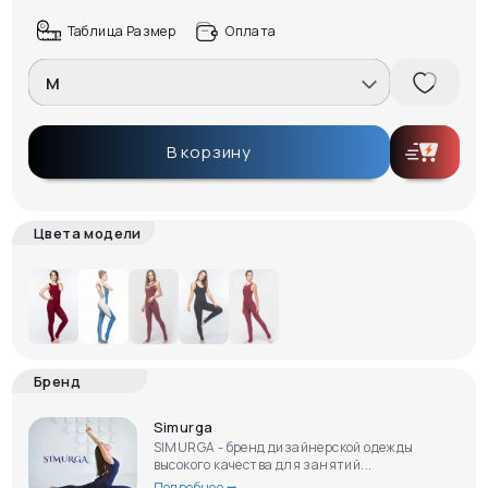
Таблица Размер
Оплата
M
В корзину
Цвета модели
Бренд
Simurga
SIMURGA - бренд дизайнерской одежды
высокого качества для занятий...
Подробнее ➥