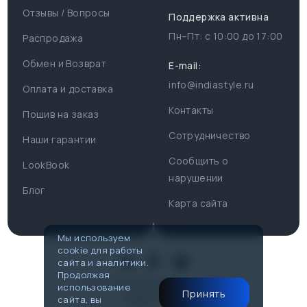
Отзывы / Вопросы
Поддержка активна
Пн–Пт: с
10:00
до
17:00
Распродажа
Для пользователя
Информация
Обмен и Возврат
E-mail:
info@indiastyle.ru
Контакты
Оплата и доставка
Поддержка
Отзывы / Вопросы
Контакты
Пошив на заказ
Оплата и доставка
Сотрудничество
Часы работы поддержки
Наши гарантии
Сообщить о
Пн-Пт c 10:00 до 17:00
LookBook
Наши гарантии
нарушении
Telegram
Блог
Контакты
Карта сайта
@IndiaStyleShop
Публичная оферта
E-mail
Мы используем
cookie для работы
info@indiastyle.ru
Look Book
сайта и аналитики.
Продолжая
© 2007-2026
Публичная оферта
использование
Принять
Made in Flow
сайта, вы