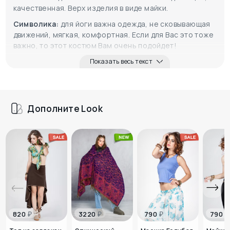
качественная. Верх изделия в виде майки.
Символика:
для йоги важна одежда, не сковывающая
движений, мягкая, комфортная. Если для Вас это тоже
важно, то этот костюм Вам очень подойдет!
Показать весь текст
Дополните Look
₽
₽
₽
₽
820
3220
790
790