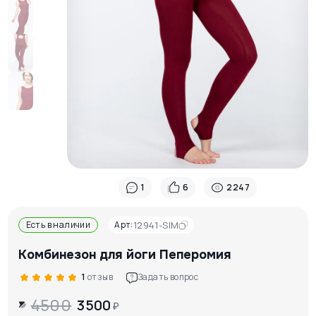
1
6
2247
Есть в наличии
Арт:
12941-SIM
Комбинезон для йоги Пеперомия
1
отзыв
Задать вопрос
4500
3500
₽