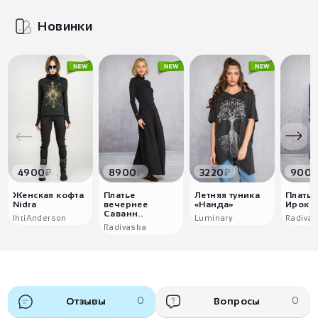
Новинки
₽
₽
₽
4900
8900
3220
900
Женская кофта
Платье
Летняя туника
Платье
Nidra
вечернее
«Нанда»
Ироко
Саванн..
IhtiAnderson
Luminary
Radiva
Radivaska
Отзывы
0
Вопросы
0