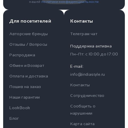
нашей
политики конфиденциальности
Для посетителей
Контакты
Авторские бренды
Телеграм чат
Отзывы / Вопросы
Поддержка активна
Пн–Пт: с
10:00
до
17:00
Распродажа
Для пользователя
Информация
Обмен и Возврат
E-mail:
info@indiastyle.ru
Контакты
Оплата и доставка
Отзывы / Вопросы
Поддержка
Контакты
Пошив на заказ
Оплата и доставка
Сотрудничество
Часы работы поддержки
Наши гарантии
Сообщить о
Пн-Пт c 10:00 до 17:00
LookBook
Наши гарантии
нарушении
Telegram
Блог
Контакты
Карта сайта
@IndiaStyleShop