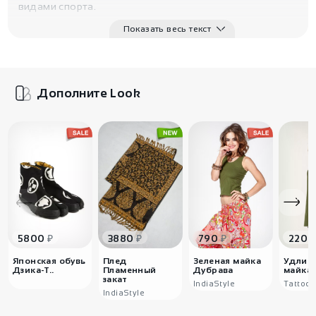
видами спорта.
Показать весь текст
Дополните Look
₽
₽
₽
5800
3880
790
2200
Японская обувь
Плед
Зеленая майка
Удлин
Дзика-Т..
Пламенный
Дубрава
майка 
закат
IndiaStyle
Tattoo
IndiaStyle