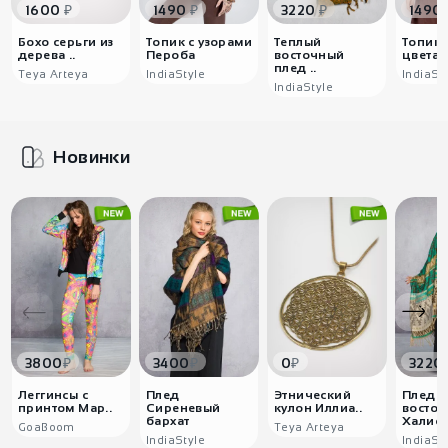
₽
₽
₽
1600
1490
3220
1490
Бохо серьги из
Топик с узорами
Теплый
Топик 
дерева ..
Пероба
восточный
цветам
плед ..
Teya Arteya
IndiaStyle
IndiaSt
IndiaStyle
Новинки
₽
₽
₽
3800
3400
0
3220
Леггинсы с
Плед
Этнический
Плед
принтом Мар..
Сиреневый
кулон Иллиа..
восто
бархат
Халиф
GoaBoom
Teya Arteya
IndiaStyle
IndiaSt