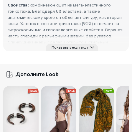
Свойства:
комбинезон сшит из мега-эластичного
трикотажа. Благодаря 8% эластана, а также
анатомическому крою он облегает фигуру, как вторая
кожа. Хлопок в составе трикотажа (92%) отвечает за
гигроскопичные и гипоаллергенные свойства. Верхняя
часть спереди с рельефными швами, без рукавов.
Спинку дизайнеры сделали открытой, стильный
Показать весь текст
переплет надежно фиксирует изделие на фигуре. Низ
комбинезона — облегающие лосины, нижняя часть
штанин оснащена деталями, перехватывающими
стопу. Благодаря качественному пошиву и
современным материалам бордовый комбинезон
Дополните Look
прослужит действительно долго.