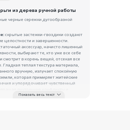
Деревянные
серьги Спир..
ерьги из дерева ручной работы
Teya Arteya
ные черные сережки дугообразной
е:
скрытые застежки-гвоздики создают
е целостности и завершенности.
таточный аксессуар, начисто лишенный
вности, выбирают те, кто уже все себе
и смотрит в корень вещей, отсекая все
. Гладкая теплая текстура материала,
анного вручную, излучает спокойную
2100
₽
земли, которая примиряет житейские
Серьги из дерева
Лудхи..
речия и упорядочивает чувственный
Teya Arteya
евращая внутренние конфликты и
Показать весь текст
в материал для духовного роста и
ва.
ормы:
разомкнутый круг символизирует
дение духа и власть над
льствами. Плавная округлая линия
нно обрывается заостренными