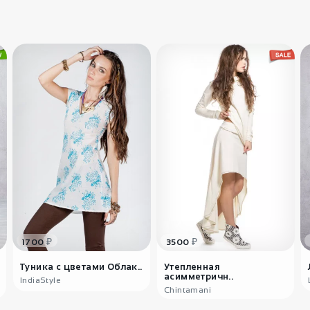
кончикам
перемен
₽
₽
1700
3500
Туника с цветами Облак..
Утепленная
асимметричн..
IndiaStyle
Chintamani