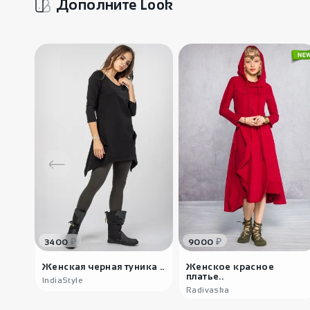
Дополните Look
₽
₽
3400
9000
Женская черная туника ..
Женское красное
платье..
IndiaStyle
Radivaska