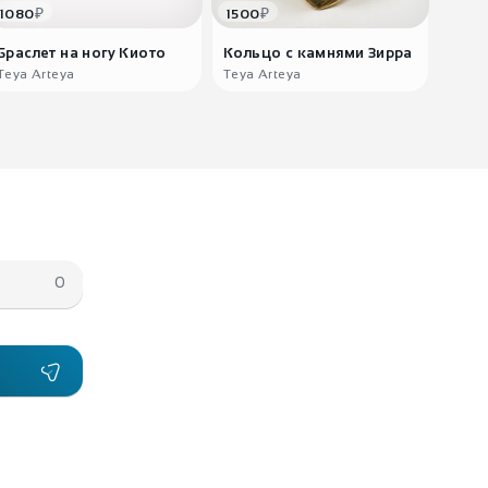
₽
₽
1080
1500
1080
Браслет на ногу Киото
Кольцо с камнями Зирра
Брас
Teya Arteya
Teya Arteya
Teya 
0