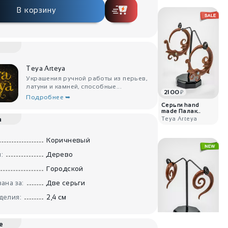
В корзину
Teya Arteya
Украшения ручной работы из перьев,
латуни и камней, способные...
2100
₽
Подробнее ➥
Серьги hand
made Палак..
Teya Arteya
а
Коричневый
:
Дерево
Городской
ана за:
Две серьги
делия:
2,4 см
2300
₽
е