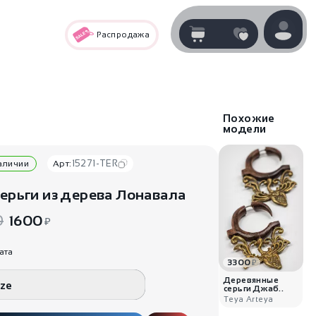
Распродажа
Корзина
нет
В корзине
товаров
Похожие
модели
15271-TER
наличии
Арт:
серьги из дерева Лонавала
0
1600
₽
ата
3300
₽
Корзина покупок пуста..
Деревянные
ize
серьги Джаб..
Teya Arteya