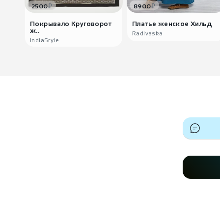
₽
₽
2500
8900
Покрывало Круговорот
Платье женское Хильд
ж..
Radivaska
IndiaStyle