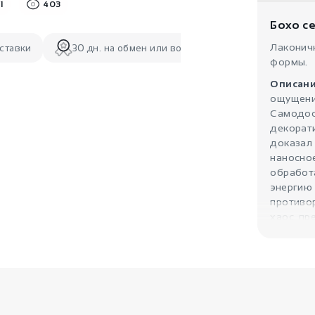
1
403
Бохо с
Лаконич
ставки
30 дн. на обмен или возврат
формы.
Описани
ощущени
Самодос
декорати
доказал 
наносное
обработ
энергию 
противо
хаос, пр
метания 
творчест
Магия ф
освобож
обстояте
неожида