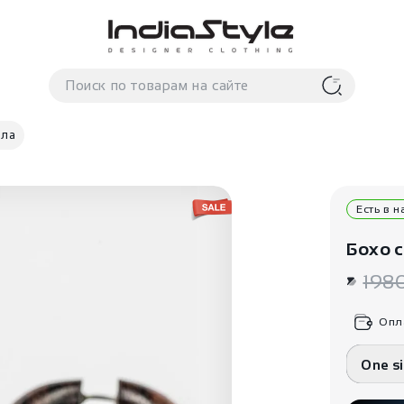
ала
Есть в 
Бохо 
198
Опл
One s