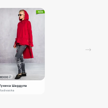
е и процветание.
1120
₽
Серьги ажурные
Необычн..
2500
₽
Серьги крылья
Странник
₽
8300
Туника Шардула
Radivaska