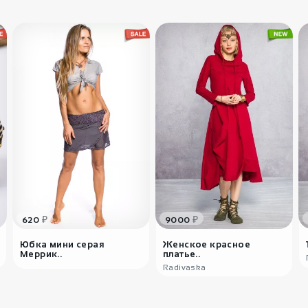
здоровь
₽
₽
620
9000
Юбка мини серая
Женское красное
Меррик..
платье..
Radivaska