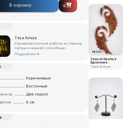
В корзину
Teya Arteya
Украшения ручной работы из перьев,
латуни и камней, способные...
1800
₽
Подробнее ➥
Серьги Крылья
Вдохнове..
а
Teya Arteya
Коричневый
Восточный
ана за:
Две серьги
делия:
6 см
е
1120
₽