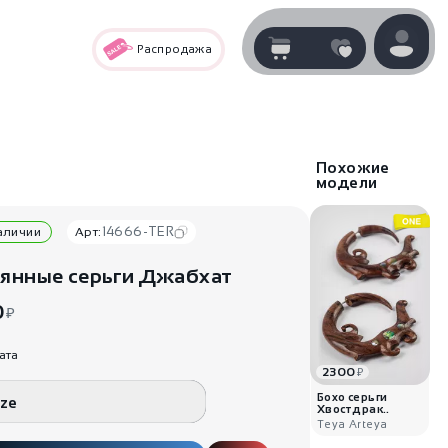
Распродажа
Корзина
нет
В корзине
товаров
Похожие
модели
14666-TER
наличии
Арт:
янные серьги Джабхат
0
₽
ата
2300
₽
Корзина покупок пуста..
Бохо серьги
ize
Хвост драк..
Teya Arteya