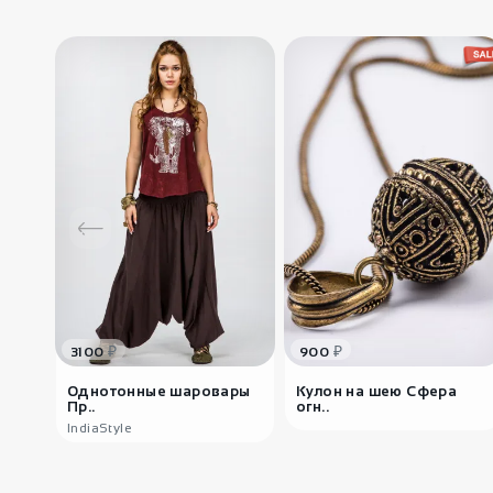
₽
₽
3100
900
Однотонные шаровары
Кулон на шею Сфера
Пр..
огн..
IndiaStyle