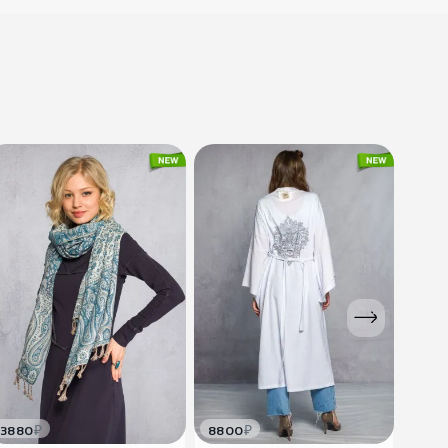
800
₽
Серьги
этнические
Проб..
2100
₽
Серьги каффы
Butterfly
Teya Arteya
₽
₽
3880
8800
250