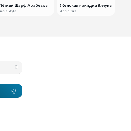
Лёгкий Шарф Арабеска
Женская накидка Эллуна
Покр
ж..
IndiaStyle
Accipitris
India
0