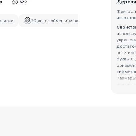
Деревя
4
629
Фантаст
изготовл
ставки
30 дн. на обмен или возврат
Свойств
использу
украшени
достато
эстетичн
буквы С
орнамен
симметр
Размеры 
или вост
безупреч
Джабхат
Символи
аксессуа
символиз
веке, вы
обязател