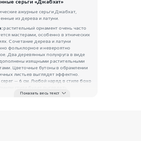
нные серьги «Джабхат»
Серьги подвески
Листоп..
ические ажурные серьги Джабхат,
енные из дерева и латуни.
а:
растительный орнамент очень часто
ется мастерами, особенно в этнических
ях. Сочетание дерева и латуни
чно фольклорное и невероятно
ое. Два деревянных полукруга в виде
 дополнены изящными растительными
тами. Цветочные бутоны в обрамлении
2200
ичных листьев выглядят эффектно.
₽
серег — 6 см. Любой наряд в стиле бохо
Серьги Аннадж
Teya Arteya
очном стиле будет выглядеть
Показать весь текст
но, если разбавить его серьгами
.
ка:
растительные мотивы на
рах веками украшали женщин,
ируя богатство и плодородие. В 21
бирая такие этнические серьги, Вы
ьно привлечете к себе достаток,