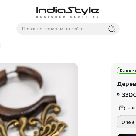
Есть в 
Дерев
330
Опл
One s