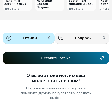
Палантин
Наклейки
Восточные
Кофта 
легкий с пейс..
Цветок
алладины Бор..
с капю
Падиша..
IndiaStyle
IndiaStyle
Andrey 
Отзывы
0
Вопросы
0
Оставить отзыв
Отзывов пока нет, но ваш
может стать первым!
Поделитесь мнением о покупке и
помогите другим покупателям сделать
выбор