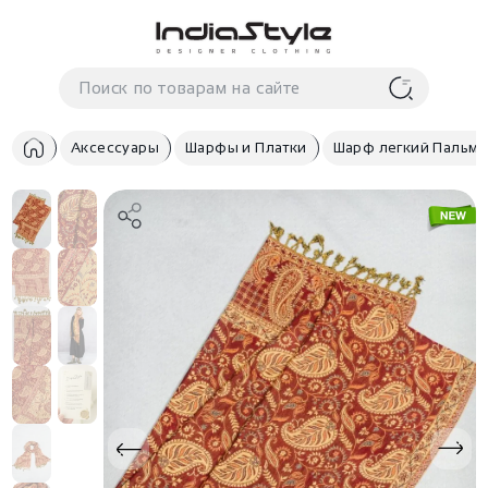
Корзина
нет
В корзине
товаров
Аксессуары
Шарфы и Платки
Шарф легкий Пальми
Корзина покупок пуста..