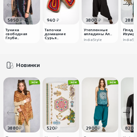
₽
₽
₽
5850
940
3800
2880
Туника
Тапочки
Утепленные
Плед т
свободная
домашние
алладины Ал..
Изумру
Глуби..
Сурья..
IndiaStyle
IndiaSt
Новинки
₽
₽
₽
3880
520
2900
8200