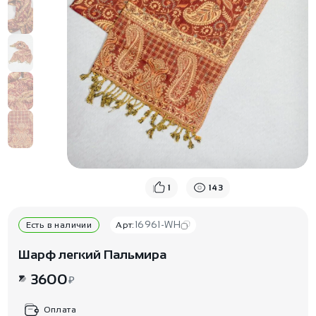
1
143
16961-WH
Есть в наличии
Арт:
Шарф легкий Пальмира
3600
₽
Оплата