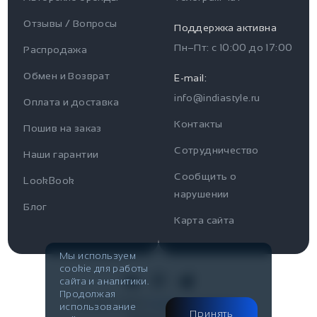
Отзывы / Вопросы
Поддержка активна
Пн–Пт: с
10:00
до
17:00
Распродажа
Для пользователя
Информация
Обмен и Возврат
E-mail:
info@indiastyle.ru
Контакты
Оплата и доставка
Отзывы / Вопросы
Поддержка
Контакты
Пошив на заказ
Оплата и доставка
Сотрудничество
Часы работы поддержки
Наши гарантии
Сообщить о
Пн-Пт c 10:00 до 17:00
LookBook
Наши гарантии
нарушении
Telegram
Блог
Контакты
Карта сайта
@IndiaStyleShop
Публичная оферта
E-mail
Мы используем
cookie для работы
Look Book
info@indiastyle.ru
сайта и аналитики.
Продолжая
© 2007-2026
Публичная оферта
использование
Принять