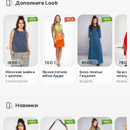
Дополните Look
₽
₽
₽
1800
700
8500
7800
Женская майка
Яркая летняя
Бохо платье
Красно
с цветам..
юбка Адди
Гацания
платье 
ComfortZone
ВеДаРа
Radiva
Новинки