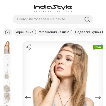
Корзина
нет
В корзине
товаров
Украшения
Украшения на шею
Подвеска кулон Та
Корзина покупок пуста..