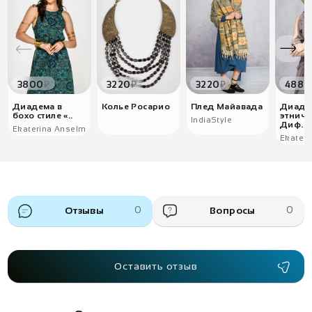
₽
₽
₽
3800
3220
3220
4880
Диадема в
Колье Росарио
Плед Майавада
Диаде
бохо стиле «..
этниче
IndiaStyle
Диф..
Ekaterina Anselm
Ekater
Отзывы
0
Вопросы
0
Оставить отзыв