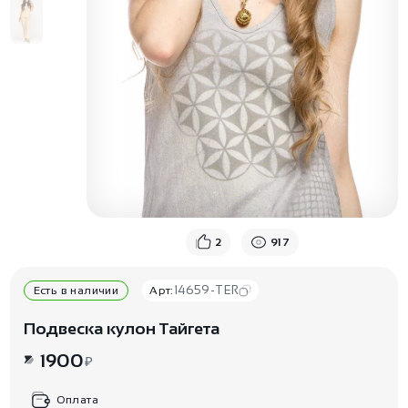
2
917
14659-TER
Есть в наличии
Арт:
Подвеска кулон Тайгета
1900
₽
Оплата