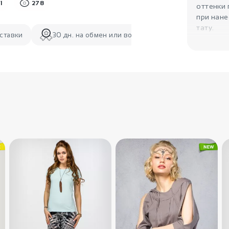
1
278
оттенки
при нане
тату.
ставки
30 дн. на обмен или возврат