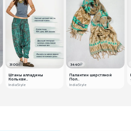
₽
₽
3100
3440
Штаны алладины
Палантин шерстяной
Колькви..
Пол..
IndiaStyle
IndiaStyle