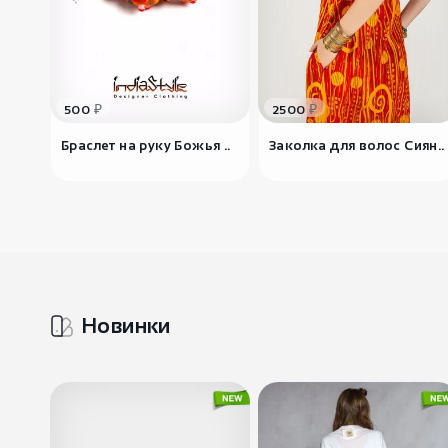
₽
₽
500
2500
Браслет на руку Божья ..
Заколка для волос Сиян..
Новинки