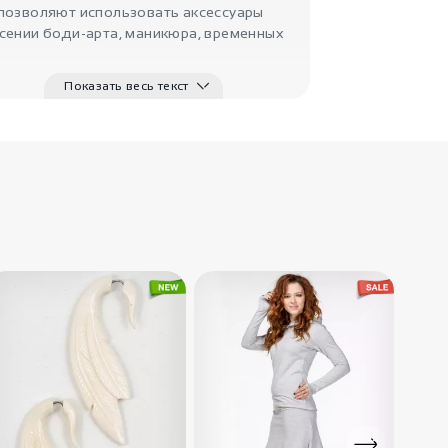
 позволяют использовать аксессуары
сении боди-арта, маникюра, временных
Показать весь текст
90
₽
Бинди Гомти
190
₽
Бинди Тушиты