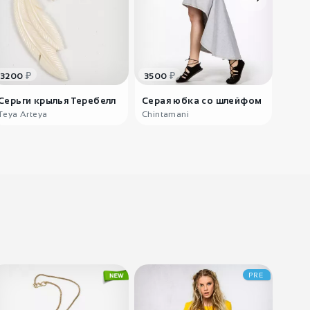
₽
₽
3200
3500
Серьги крылья Теребелл
Серая юбка со шлейфом
Teya Arteya
Chintamani
90
₽
Бинди
оранжевая
Сарасв..
PRE