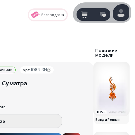
Распродажа
Корзина
нет
В корзине
товаров
Похожие
модели
1083-BN
наличии
Арт:
 Суматра
ата
185
₽
Корзина покупок пуста..
Бинди Решми
ize