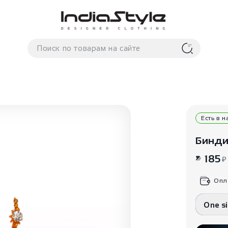
Есть в 
Бинди
185
₽
Опл
One s