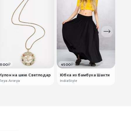
155
₽
Бинди Васиштха
₽
₽
1100
4500
1100
190
₽
Кулон на шею Светлодар
Юбка из бамбука Шакти
Серь
Бинди Вритрахан
Teya Arteya
IndiaStyle
Teya 