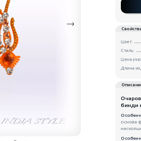
Свойств
Цвет:
Стиль:
Цена указ
Длина из
Описани
Очаров
бинди 
Особенн
основа ф
нескольк
Особенн