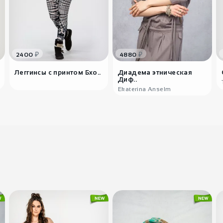
₽
₽
2400
4880
Леггинсы с принтом Бхо..
Диадема этническая
Диф..
Ekaterina Anselm