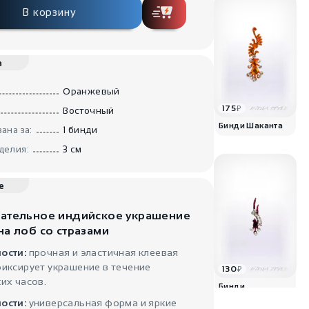
В корзину
а
Оранжевый
175
₽
Восточный
Бинди Шаканта
ана за:
1 бинди
делия:
3 см
е
ательное индийское украшение
на лоб со стразами
ости:
прочная и эластичная клеевая
иксирует украшение в течение
130
₽
их часов.
Бинди
этническая
ости:
универсальная форма и яркие