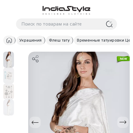
Корзина
нет
В корзине
товаров
Украшения
Флеш тату
Временные татуировки Це
Корзина покупок пуста..