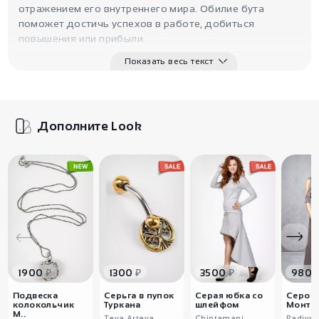
отражением его внутреннего мира. Обилие бута
поможет достичь успехов в работе, добиться
повышения или прибыли.
Показать весь текст
Дополните Look
₽
₽
₽
1900
1300
3500
980
Подвеска
Серьга в пупок
Серая юбка со
Серое 
колокольчик
Туркана
шлейфом
Монте
М..
Teya Arteya
Chintamani
Radiva