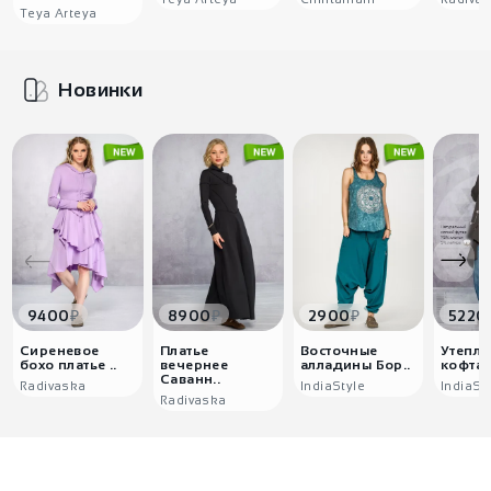
Teya Arteya
Новинки
₽
₽
₽
9400
8900
2900
5220
Сиреневое
Платье
Восточные
Утепле
бохо платье ..
вечернее
алладины Бор..
кофта с
Саванн..
Radivaska
IndiaStyle
IndiaSt
Radivaska