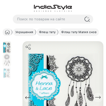
Корзина
нет
В корзине
товаров
Украшения
Флеш тату
Флэш тату Магия снов
Корзина покупок пуста..