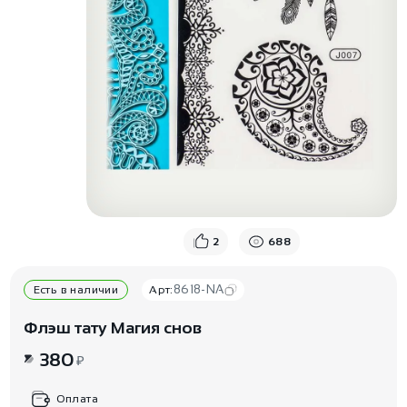
2
688
8618-NA
Есть в наличии
Арт:
Флэш тату Магия снов
380
₽
Оплата