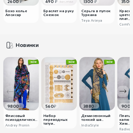
₽
₽
₽
2600
490
1300
3500
Бохо колье
Браслет на руку
Серьга в пупок
Красн
Алсисар
Снежок
Туркана
цвето
плат..
Teya Arteya
Comfor
Новинки
₽
₽
₽
9800
560
3880
900
Флисовый
Набор
Демисезонный
Платье
психоделическ..
переводных
тонкий ша..
капюш
татуи..
Хим..
Andrey Pronin
IndiaStyle
Radiva