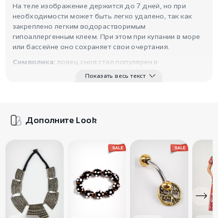
На теле изображение держится до 7 дней, но при
необходимости может быть легко удалено, так как
закреплено легким водорастворимым
гипоаллергенным клеем. При этом при купании в море
или бассейне оно сохраняет свои очертания.
Символика:
ловец снов стал популярен в
современной бохо-культуре, получив второе
Показать весь текст
рождение как украшение и элемент образа.
Символизм его при этом сохраняется и дарит своей
обладательнице гармонию и понимание сути вещей. В
нем запутываются темные мысли, пропуская в вашу
Дополните Look
ауру только позитив и благоприятную информацию.
Перья, украшающие шаманский амулет, усиливают его,
являясь прототипом молитвы к вышним.