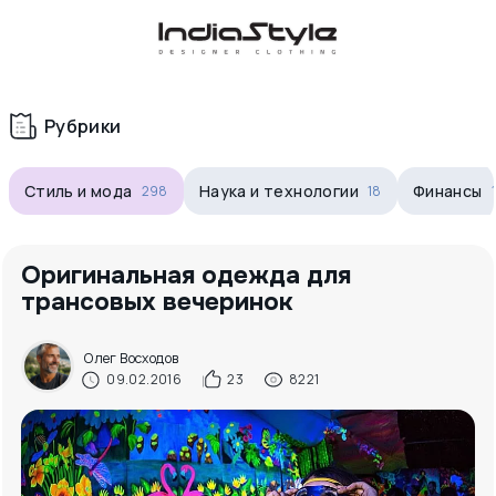
Корзина
нет
В корзине
товаров
Рубрики
Стиль и мода
Наука и технологии
Финансы
298
18
Оригинальная одежда для
трансовых вечеринок
Корзина покупок пуста..
Олег Восходов
09.02.2016
23
8221