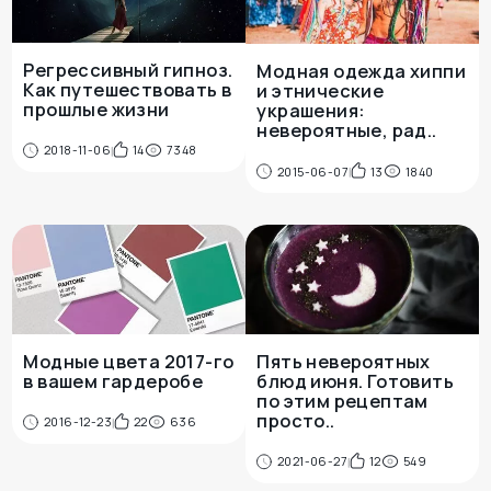
Регрессивный гипноз.
Модная одежда хиппи
Как путешествовать в
и этнические
прошлые жизни
украшения:
невероятные, рад..
2018-11-06
14
7348
2015-06-07
13
1840
Модные цвета 2017-го
Пять невероятных
в вашем гардеробе
блюд июня. Готовить
по этим рецептам
просто..
2016-12-23
22
636
2021-06-27
12
549