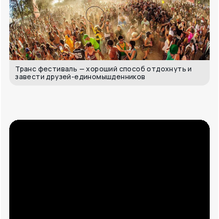
Транс фестиваль — хороший способ отдохнуть и
завести друзей-единомышденников