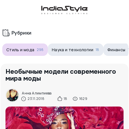
Корзина
нет
В корзине
товаров
Рубрики
Стиль и мода
Наука и технологии
Финансы
298
18
Необычные модели современного
мира моды
Корзина покупок пуста..
Анна Алимпиева
23.11.2018
18
1629