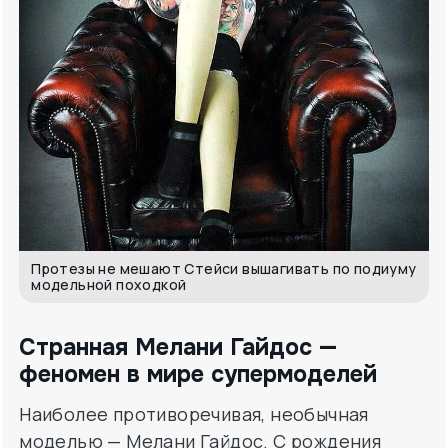
Протезы не мешают Стейси вышагивать по подиуму
модельной походкой
Странная Мелани Гайдос ­—
феномен в мире супермоделей
Наиболее противоречивая, необычная
моделью — Мелани Гайдос. С рождения