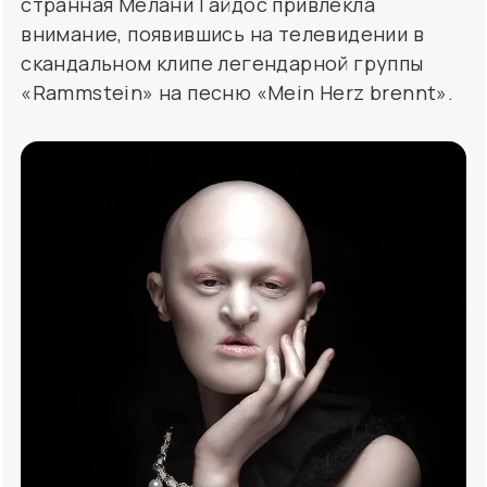
странная Мелани Гайдос привлекла
внимание, появившись на телевидении в
скандальном клипе легендарной группы
«Rammstein» на песню «Mein Herz brennt».