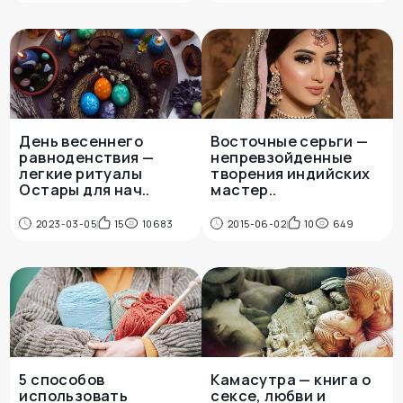
День весеннего
Восточные серьги —
равноденствия —
непревзойденные
легкие ритуалы
творения индийских
Остары для нач..
мастер..
2023-03-05
15
10683
2015-06-02
10
649
5 способов
Камасутра — книга о
использовать
сексе, любви и