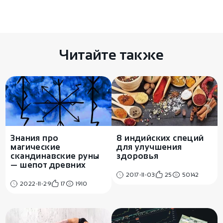
Есть чем поделиться? Оставьте свой
комментарий здесь
Читайте также
Знания про
8 индийских специй
магические
для улучшения
скандинавские руны
здоровья
— шепот древних
2017-11-03
25
50142
2022-11-29
17
1910