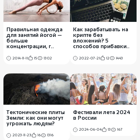
Правильная одежда
Как зарабатывать на
для занятий йогой —
крипте без
больше
вложений? 5
концентрации, г..
способов прибавки..
2014-11-11
15
1302
2022-07-21
12
1443
Тектонические плиты
Фестивали лета 2024
Земли: как они могут
в России
угрожать людям?
2024-06-04
13
167
2023-11-23
16
1316