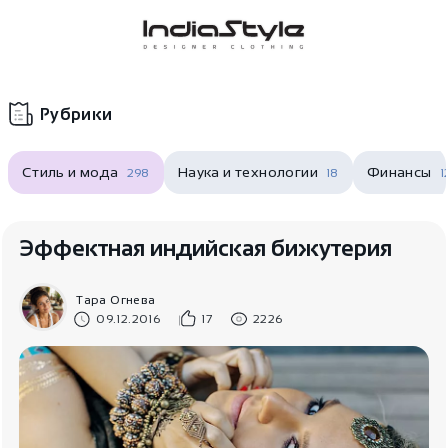
Корзина
нет
В корзине
товаров
Рубрики
Стиль и мода
Наука и технологии
Финансы
298
18
1
Эффектная индийская бижутерия
Тара Огнева
Корзина покупок пуста..
09.12.2016
17
2226