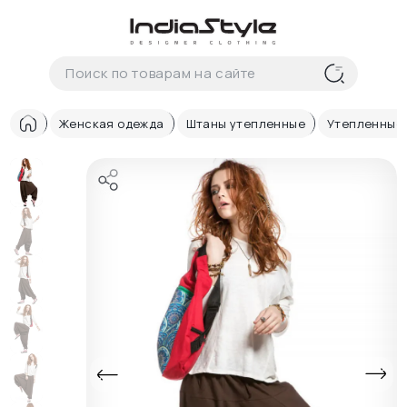
Корзина
нет
В корзине
товаров
Женская одежда
Штаны утепленные
Утепленные
Корзина покупок пуста..