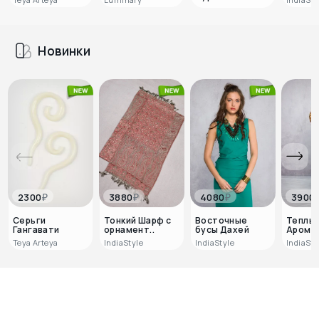
Новинки
₽
₽
₽
2300
3880
4080
3900
Серьги
Тонкий Шарф с
Восточные
Теплы
Гангавати
орнамент..
бусы Дахей
Аромат
Teya Arteya
IndiaStyle
IndiaStyle
IndiaSty