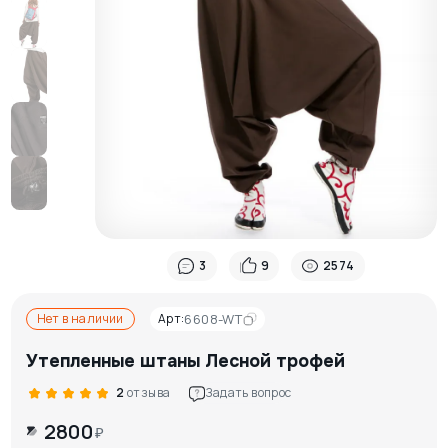
3
9
2574
Нет в наличии
Арт:
6608-WT
Утепленные штаны Лесной трофей
2
отзыва
Задать вопрос
2800
₽