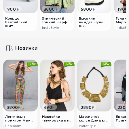
₽
₽
₽
900
3800
5800
1900
Кольцо
Этнический
Высокие
Туника
Беотийский
тонкий шарф..
ниндзя шузы
Марок
щит
Ши..
IndiaStyle
IndiaSt
Новинки
₽
₽
₽
3800
490
2880
2200
Леггинсы с
Наклейки
Массивное
Яркая 
принтом Мин..
татуировки пе..
колье Дандел..
Прагха
GoaBoom
IndiaStyle