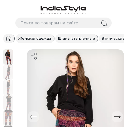
Корзина
нет
В корзине
товаров
Женская одежда
Штаны утепленные
Этнические 
Корзина покупок пуста..