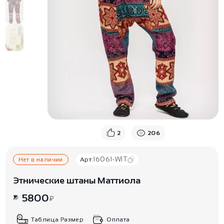
2
206
16061-WIT
Нет в наличии
Арт:
Этнические штаны Маттиола
5800
₽
Таблица Размер
Оплата