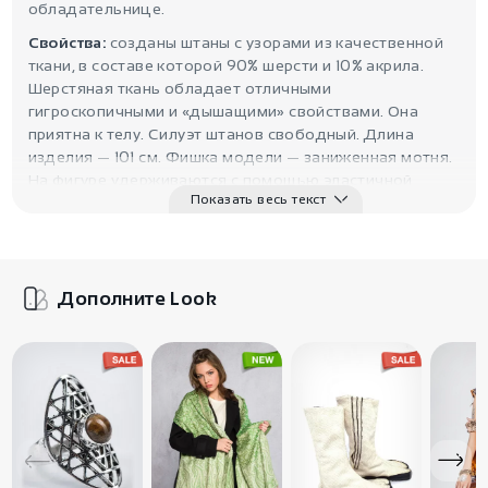
обладательнице.
Свойства:
созданы штаны с узорами из качественной
ткани, в составе которой 90% шерсти и 10% акрила.
Шерстяная ткань обладает отличными
гигроскопичными и «дышащими» свойствами. Она
приятна к телу. Силуэт штанов свободный. Длина
изделия — 101 см. Фишка модели — заниженная мотня.
На фигуре удерживаются с помощью эластичной
Показать весь текст
резинки, вшитой в пояс. По бокам расположены два
вместительных кармана.
Символика:
этно стиль популяризацией обязан
движению хиппи. Свободные духом «дети цветов» с
Дополните Look
удовольствием носили одежду разных культур мира.