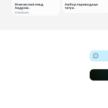
Этнический плед
Набор переводных
Андром..
татуи..
IndiaStyle