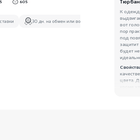
Тюрбан
5
605
К одежд
выдвига
ставки
30 дн. на обмен или возврат
вот голо
пор прак
под пов
защитит 
будет не
идеально
Свойств
качеств
цвета. Д
кроме хл
подходи
Ткань хо
влагу те
эластичн
чалмы. Д
Символи
выбираю