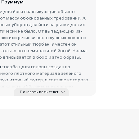
 Грумиум
е для йоги практикующие обычно
ют массу обоснованных требований. А
вных уборов для йоги на рынке до сих
тически не было. От выпадающих из-
язки или резинки непослушных локонов
этот стильный тюрбан. Уместен он
 только во время занятий йогой. Чалма
 вписывается в бохо и этно образы.
а:
тюрбан для головы создан из
енного плотного материала зеленого
вухниточный футер, в составе которого
опка есть и 5% лайкры, идеально
Показать весь текст
т для подобных головных уборов.
рошо пропускает воздух, удерживает
ла, а наличие лайкры обеспечивает
ость и максимальное прилегание
лина 188 см, завязки 78 см.
ка:
одежду и аксессуары оттенка хаки
т спокойные и уравновешенные люди.