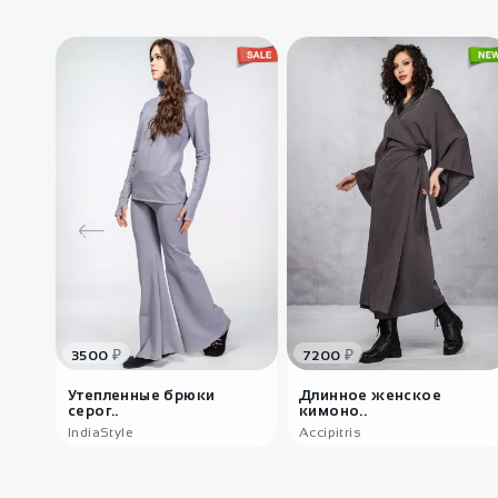
₽
₽
3500
7200
Утепленные брюки
Длинное женское
серог..
кимоно..
IndiaStyle
Accipitris