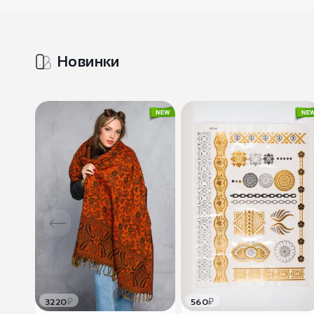
Новинки
₽
₽
3220
560