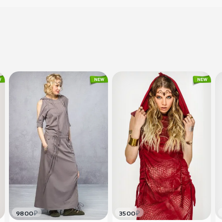
₽
₽
9800
3500