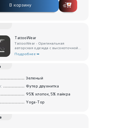
В корзину
TattooWear
TattooWear - Оригинальная
авторская одежда с высокоточной...
Подробнее ➥
а
Зеленый
:
Футер двухнитка
95% хлопок, 5% лайкра
Yoga-Top
е