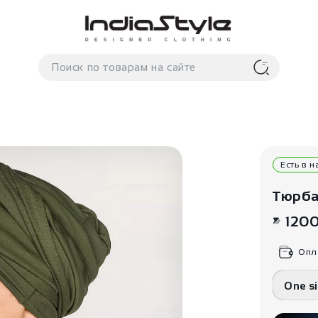
Есть в 
Тюрба
120
Опл
One s