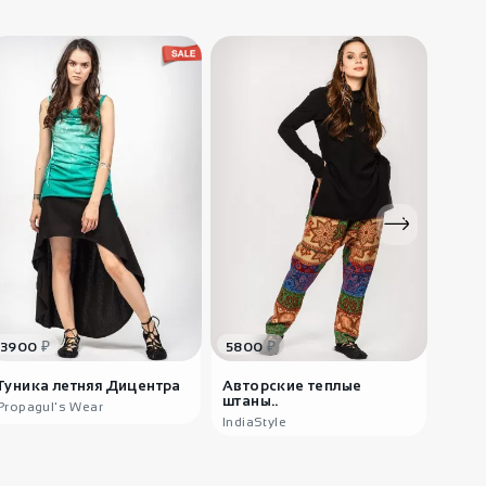
₽
₽
3900
5800
580
Туника летняя Дицентра
Авторские теплые
Кофт
штаны..
Propagul's Wear
Andre
IndiaStyle