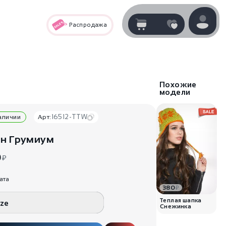
Распродажа
Корзина
нет
В корзине
товаров
Похожие
модели
16512-TTW
наличии
Арт:
н Грумиум
0
₽
ата
380
₽
Корзина покупок пуста..
Теплая шапка
ize
Снежинка