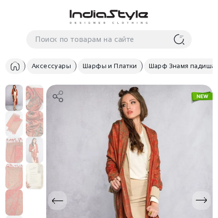
Корзина
нет
В корзине
товаров
Аксессуары
Шарфы и Платки
Шарф Знамя падиша
Корзина покупок пуста..