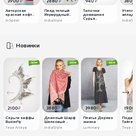
₽
₽
₽
3900
2880
940
3800
Авторская
Плед теплый
Тапочки
Утепл
красная кофт..
Изумрудный..
домашние
аллади
Сурья..
InSpiral
IndiaStyle
IndiaSt
Новинки
₽
₽
₽
2100
3880
3980
1900
Серьги каффы
Длинный Шарф
Платье Дерево
Подвес
Butterfly
Шелковый ..
жизни
Тайгет
Teya Arteya
IndiaStyle
Luminary
Teya Ar