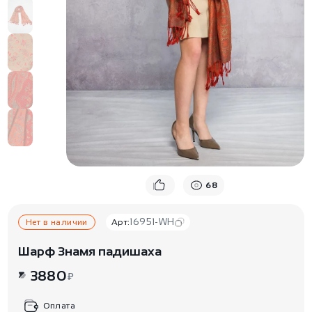
68
16951-WH
Нет в наличии
Арт:
Шарф Знамя падишаха
3880
₽
Оплата