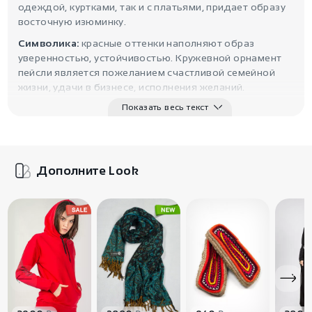
одеждой, куртками, так и с платьями, придает образу
восточную изюминку.
Символика:
красные оттенки наполняют образ
уверенностью, устойчивостью. Кружевной орнамент
пейсли является пожеланием счастливой семейной
жизни, удачи в бизнесе, исполнения желаний.
Параметры:
Длина - 206 см, Ширина - 74 см.
Показать весь текст
Дополните Look