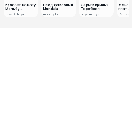
Браслет на ногу
Плед флисовый
Серьги крылья
Женск
Мельбу..
Mandala
Теребелл
платье 
Teya Arteya
Andrey Pronin
Teya Arteya
Radivas
0
0
Отзывов пока нет, но ваш
может стать первым!
Поделитесь мнением о покупке и
помогите другим покупателям сделать
выбор