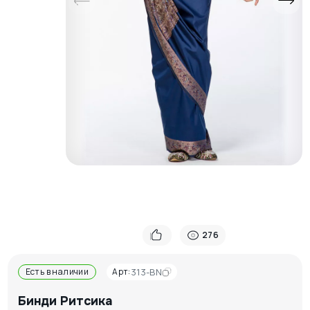
276
Есть в наличии
Арт:
313-BN
Бинди Ритсика