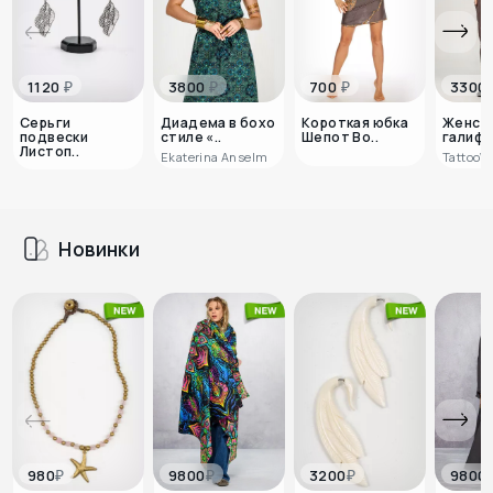
₽
₽
₽
1120
3800
700
3300
Серьги
Диадема в бохо
Короткая юбка
Женск
подвески
стиле «..
Шепот Во..
галифе 
Листоп..
Ekaterina Anselm
TattooW
Новинки
₽
₽
₽
980
9800
3200
9800