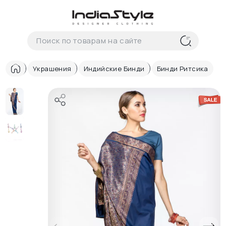
Корзина
нет
В корзине
товаров
Украшения
Индийские Бинди
Бинди Ритсика
Корзина покупок пуста..